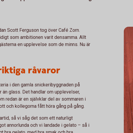
dan Scott Ferguson tog över Café Zorn.
tidigt som ambitionen varit densamma. Allt
 gästerna en upplevelse som de minns. Nu är
iktiga råvaror
ria i den gamla snickeribyggnaden på
 än glass. Det handlar om upplevelser,
som redan är en självklar del av sommaren i
tt och kollegorna fått höra gång på gång.
id, så vi såg det som ett naturligt
got annorlunda och vi landade i gelato – så i
ktigt bra gelato, med bra smak och bra