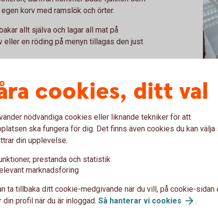
ts egen korv med ramslök och örter.
bakar allt själva och lagar all mat på
 eller en röding på menyn tillagas den just
 ser direkt, men som enligt Scott gör stor
åra cookies, ditt val
ta
vänder nödvändiga cookies eller liknande tekniker för att
latsen ska fungera för dig. Det finns även cookies du kan välj
 genom området nästan oavbrutet.
ttrar din upplevelse:
e minut och mellan turerna fylls caféet av
unktioner, prestanda och statistik
elevant marknadsföring
ärta, med riktigt mycket folk och härlig
n ta tillbaka ditt cookie-medgivande när du vill, på cookie-sidan 
ch många tycker om att strosa runt. Klart de
 din profil när du är inloggad.
Så hanterar vi
cookies
.