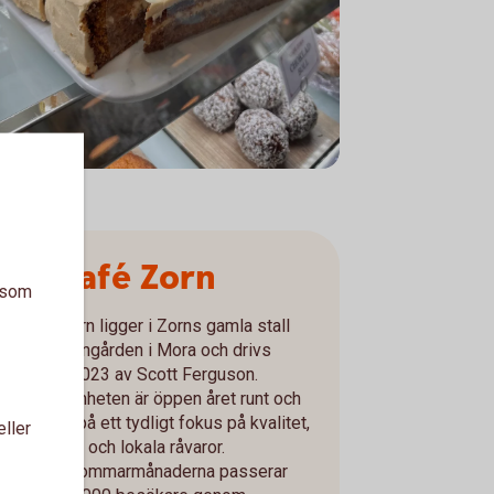
Om Café Zorn
a som
Café Zorn ligger i Zorns gamla stall
intill Zorngården i Mora och drivs
sedan 2023 av Scott Ferguson.
Verksamheten är öppen året runt och
bygger på ett tydligt fokus på kvalitet,
eller
hantverk och lokala råvaror.
Under sommarmånaderna passerar