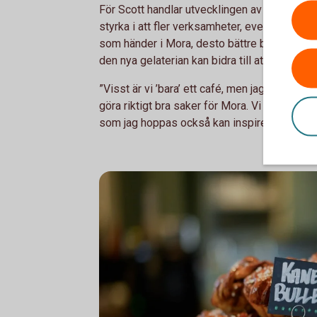
För Scott handlar utvecklingen av Café Zorn 
styrka i att fler verksamheter, evenemang 
som händer i Mora, desto bättre blir det för 
den nya gelaterian kan bidra till att göra ort
”Visst är vi ’bara’ ett café, men jag är övert
göra riktigt bra saker för Mora. Vi har väldigt
som jag hoppas också kan inspirera andra oc