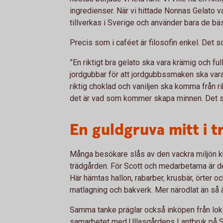
ingredienser. När vi hittade Nonnas Gelato va
tillverkas i Sverige och använder bara de bä
Precis som i caféet är filosofin enkel. Det s
”En riktigt bra gelato ska vara krämig och ful
jordgubbar för att jordgubbssmaken ska vara
riktig choklad och vaniljen ska komma från ri
det är vad som kommer skapa minnen. Det s
En guldgruva mitt i 
Många besökare slås av den vackra miljön 
trädgården. För Scott och medarbetarna är 
Här hämtas hallon, rabarber, krusbär, örter 
matlagning och bakverk. Mer närodlat än så 
Samma tanke präglar också inköpen från loka
samarbetet med Ullasgårdens Lantbruk på So