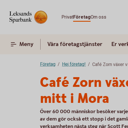
Privat
Företag
Om oss
Meny
Våra företagstjänster
Er ve
Företag
Hej företag!
Café Zorn växer v
Café Zorn väx
mitt i Mora
Över 60 000 människor besöker varj
av dem gör också ett stopp i det gaml
verksamheten nästa steg när Scott Fe