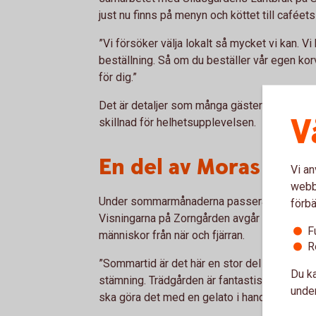
just nu finns på menyn och köttet till cafée
”Vi försöker välja lokalt så mycket vi kan. Vi 
beställning. Så om du beställer vår egen korv
för dig.”
Det är detaljer som många gäster kanske inte
V
skillnad för helhetsupplevelsen.
En del av Moras hjär
Vi an
webbp
Under sommarmånaderna passerar besökare
förbä
Visningarna på Zorngården avgår var femtond
F
människor från när och fjärran.
R
”Sommartid är det här en stor del av Moras hj
Du ka
stämning. Trädgården är fantastiskt vacker o
under
ska göra det med en gelato i handen.”