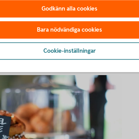
inte bara om det egna företaget. Han ser en
Godkänn alla cookies
och besöksmål utvecklas tillsammans. Ju mer
alla. Därför hoppas han att både caféet och
en ännu mer levande.
Bara nödvändiga cookies
ygad om att vi kan bidra med något bra och
 många idéer och planer för vad vi vill göra,
Cookie-inställningar
h få hela Mora att växa.”