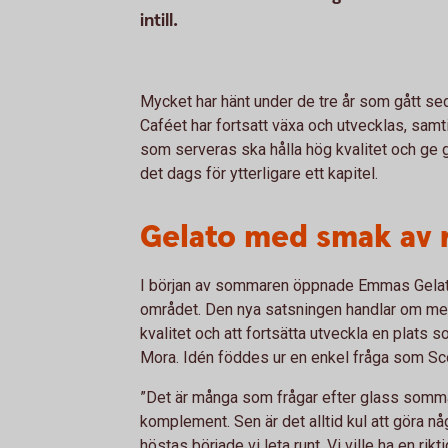
intill.
Mycket har hänt under de tre år som gått se
Caféet har fortsatt växa och utvecklas, sam
som serveras ska hålla hög kvalitet och ge
det dags för ytterligare ett kapitel.
Gelato med smak av r
I början av sommaren öppnade Emmas Gelate
området. Den nya satsningen handlar om mer
kvalitet och att fortsätta utveckla en plats 
Mora. Idén föddes ur en enkel fråga som Sco
”Det är många som frågar efter glass sommart
komplement. Sen är det alltid kul att göra nå
höstas började vi leta runt. Vi ville ha en ri