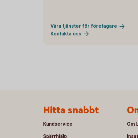
Våra tjänster för
företagare
Kontakta
oss
Sidfot
Hitta snabbt
Om
Kundservice
Om L
Spärrhjälp
Insa