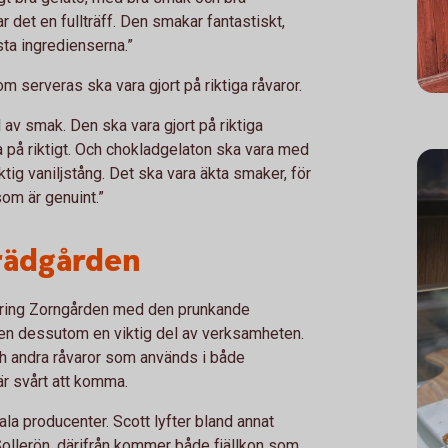
r det en fullträff. Den smakar fantastiskt,
sta ingredienserna.”
om serveras ska vara gjort på riktiga råvaror.
l av smak. Den ska vara gjort på riktiga
 på riktigt. Och chokladgelaton ska vara med
ktig vaniljstång. Det ska vara äkta smaker, för
om är genuint.”
trädgården
kring Zorngården med den prunkande
den dessutom en viktig del av verksamheten.
och andra råvaror som används i både
är svårt att komma.
la producenter. Scott lyfter bland annat
llerön, därifrån kommer både fjällkon som