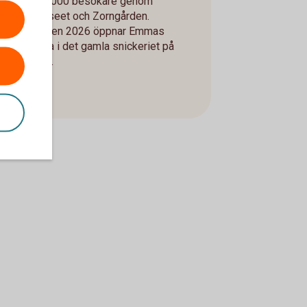
över 60 000 besökare genom
Zornmuseet och Zorngården.
Sommaren 2026 öppnar Emmas
Gelateria i det gamla snickeriet på
området.