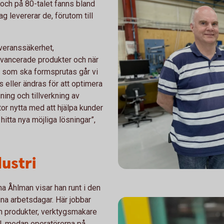
och på 80-talet fanns bland
g levererar de, förutom till
everanssäkerhet,
 avancerade produkter och när
alj som ska formsprutas går vi
eller ändras för att optimera
ning och tillverkning av
stor nytta med att hjälpa kunder
itta nya möjliga lösningar”,
ustri
 Åhlman visar han runt i den
sina arbetsdagar. Här jobbar
h produkter, verktygsmakare
ål, medan operatörerna på