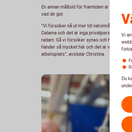
En annan målbild för framtiden är att fler i b
V
vad de gör.
”Vi försöker nå ut mer till närområdet. Vår m
Dalarna och det är inga privatpersoner, vilket 
Vi an
radarn. Så vi försöker synas och höras lite
webbp
händer så mycket här och det är verkligen e
förbä
arbetsplats”, avslutar Christina.
F
R
Du ka
under