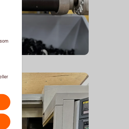
a som
eller