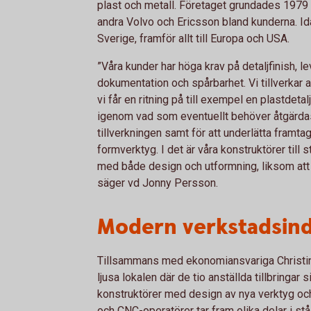
plast och metall. Företaget grundades 1979 
andra Volvo och Ericsson bland kunderna. Ida
Sverige, framför allt till Europa och USA.
”Våra kunder har höga krav på detaljfinish, l
dokumentation och spårbarhet. Vi tillverkar
vi får en ritning på till exempel en plastdet
igenom vad som eventuellt behöver åtgärdas 
tillverkningen samt för att underlätta framtag
formverktyg. I det är våra konstruktörer till 
med både design och utformning, liksom att h
säger vd Jonny Persson.
Modern verkstadsind
Tillsammans med ekonomiansvariga Christina
ljusa lokalen där de tio anställda tillbringar 
konstruktörer med design av nya verktyg oc
och CNC-operatörer tar fram olika delar i st