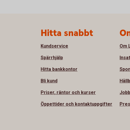
Sidfot
Hitta snabbt
Om
Kundservice
Om L
Spärrhjälp
Insa
Hitta bankkontor
Spon
Bli kund
Håll
Priser, räntor och kurser
Jobb
Öppettider och kontaktuppgifter
Pre