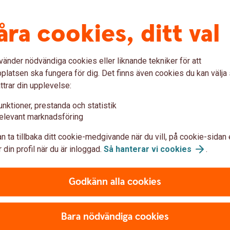
ygden ska veta att de finns och
åra cookies, ditt val
arknad finns oftast utanför
gör att vi flyger lite under
vänder nödvändiga cookies eller liknande tekniker för att
 mer här på hemmaplan. Det
latsen ska fungera för dig. Det finns även cookies du kan välj
n rolig och spännande
ttrar din upplevelse:
unktioner, prestanda och statistik
elevant marknadsföring
n ta tillbaka ditt cookie-medgivande när du vill, på cookie-sidan 
 din profil när du är inloggad.
Så hanterar vi
cookies
.
Godkänn alla cookies
Bara nödvändiga cookies