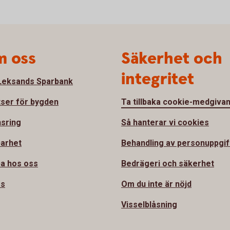
 oss
Säkerhet och
integritet
eksands Sparbank
tser för bygden
Ta tillbaka cookie-medgiva
sring
Så hanterar vi cookies
barhet
Behandling av personuppgif
a hos oss
Bedrägeri och säkerhet
ss
Om du inte är nöjd
Visselblåsning