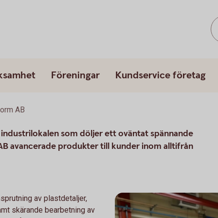
rksamhet
Föreningar
Kundservice företag
Form AB
å industrilokalen som döljer ett oväntat spännande
 AB avancerade produkter till kunder inom alltifrån
rutning av plastdetaljer,
samt skärande bearbetning av