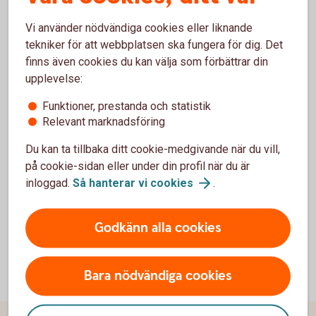
Anmäl skada
Vi använder nödvändiga cookies eller liknande
Anmäl skada, sök vård eller ersättning. Här hittar du
tekniker för att webbplatsen ska fungera för dig. Det
kontaktuppgifter och blanketter.
finns även cookies du kan välja som förbättrar din
upplevelse:
Vad händer vid
skada?
Funktioner, prestanda och statistik
Relevant marknadsföring
Du kan ta tillbaka ditt cookie-medgivande när du vill,
Försäkringsgivare
på cookie-sidan eller under din profil när du är
inloggad.
Så hanterar vi
cookies
.
Folksam ömsesidig sakförsäkring
Godkänn alla cookies
Bara nödvändiga cookies