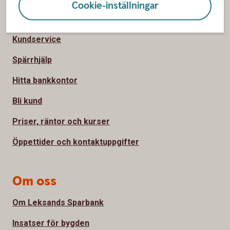
Cookie-inställningar
Sidfot
Hitta snabbt
Kundservice
Spärrhjälp
Hitta bankkontor
Bli kund
Priser, räntor och kurser
Öppettider och kontaktuppgifter
Om oss
Om Leksands Sparbank
Insatser för bygden