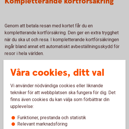
Kompletterande kortförsäkring
Genom att betala resan med kortet får du en
kompletterande kortförsäkring. Den ger en extra trygghet
när du ska ut och resa. I kompletterande kortförsäkringen
ingår bland annat ett automatiskt avbeställningsskydd för
resor i hela världen.
Försäkringen ingår i bankkort Business samt Betalkort
Våra cookies, ditt val
Företag och skyddar dig om du betalar mer än hälften av
resan med ditt kort. Resan ska påbörjas i Norden och kosta
Vi använder nödvändiga cookies eller liknande
minst 1 000 kronor, exklusive skatter och avgifter.
tekniker för att webbplatsen ska fungera för dig. Det
Kompletterande kortförsäkring
finns även cookies du kan välja som förbättrar din
upplevelse:
Funktioner, prestanda och statistik
Relevant marknadsföring