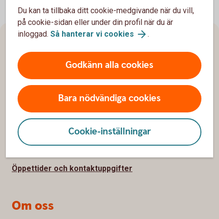
Du kan ta tillbaka ditt cookie-medgivande när du vill,
på cookie-sidan eller under din profil när du är
inloggad.
Så hanterar vi cookies
.
Sidfot
Hitta snabbt
Godkänn alla cookies
Kundservice
Spärrhjälp
Bara nödvändiga cookies
Hitta bankkontor
Bli kund
Cookie-inställningar
Priser, räntor och kurser
Öppettider och kontaktuppgifter
Om oss