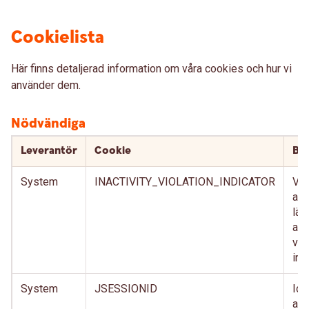
Cookielista
Här finns detaljerad information om våra cookies och hur vi
använder dem.
Nödvändiga
Leverantör
Cookie
Bes
System
INACTIVITY_VIOLATION_INDICATOR
Vär
att
län
anv
vis
int
System
JSESSIONID
Ide
anv