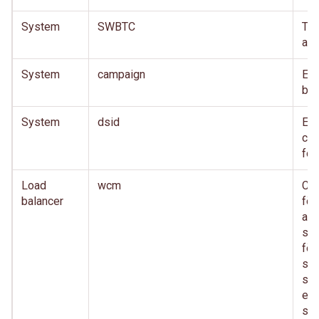
System
SWBTC
TD
akt
System
campaign
En 
bed
System
dsid
En 
cro
for
Load
wcm
Co
balancer
för
anv
säk
för
sam
sa
eft
sys