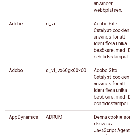
använder
webbplatsen.
Adobe
s_vi
Adobe Site
Catalyst-cookien
används för att
identifiera unika
besökare, med ID
och tidsstämpel
Adobe
s_vi_vx60gx60x60
Adobe Site
Catalyst-cookien
används för att
identifiera unika
besökare, med ID
och tidsstämpel.
AppDynamics
ADRUM
Denna cookie som
skrivs av
JavaScript Agent