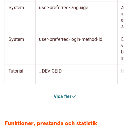
System
user-preferred-language
Anv
inl
anv
spr
System
user-preferred-login-method-id
Den
var
beh
inl
Tutorial
_DEVICEID
Ide
Visa fler
Funktioner, prestanda och statistik