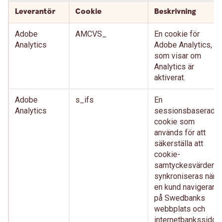
Leverantör
Cookie
Beskrivning
Adobe
AMCVS_
En cookie för
Analytics
Adobe Analytics,
som visar om
Analytics är
aktiverat.
Adobe
s_ifs
En
Analytics
sessionsbaserad-
cookie som
används för att
säkerställa att
cookie-
samtyckesvärden
synkroniseras när
en kund navigerar
på Swedbanks
webbplats och
internetbankssidor,