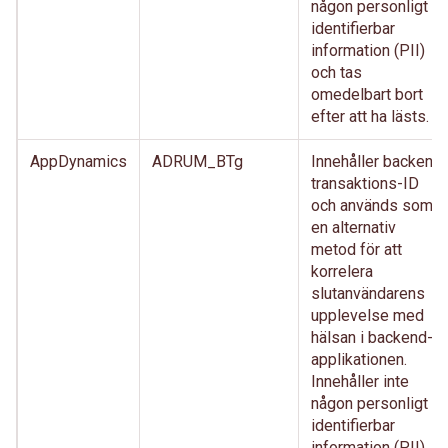
någon personligt
identifierbar
information (PII)
och tas
omedelbart bort
efter att ha lästs.
AppDynamics
ADRUM_BTg
Innehåller backend
transaktions-ID
och används som
en alternativ
metod för att
korrelera
slutanvändarens
upplevelse med
hälsan i backend-
applikationen.
Innehåller inte
någon personligt
identifierbar
information (PII)