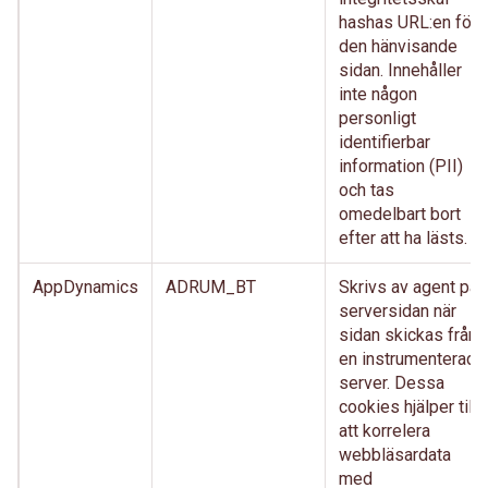
hashas URL:en för
den hänvisande
sidan. Innehåller
inte någon
personligt
identifierbar
information (PII)
och tas
omedelbart bort
efter att ha lästs.
AppDynamics
ADRUM_BT
Skrivs av agent på
serversidan när
sidan skickas från
en instrumenterad
server. Dessa
cookies hjälper till
att korrelera
webbläsardata
med