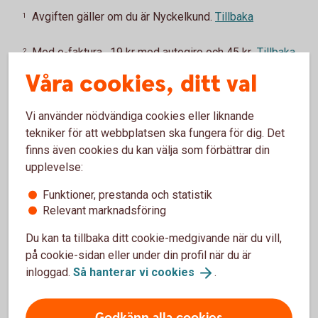
Avgiften gäller om du är Nyckelkund.
Tillbaka
1
Med e-faktura, 19 kr med autogiro och 45 kr
Tillbaka
2
för postala avier.
Våra cookies, ditt val
Vi använder nödvändiga cookies eller liknande
tekniker för att webbplatsen ska fungera för dig. Det
finns även cookies du kan välja som förbättrar din
Vad vill du låna till?
upplevelse:
Låna till
båt
Funktioner, prestanda och statistik
Låna till
husbil
Relevant marknadsföring
Låna till
MC
Låna till
husvagn
Du kan ta tillbaka ditt cookie-medgivande när du vill,
på cookie-sidan eller under din profil när du är
inloggad.
Så hanterar vi
cookies
.
Godkänn alla cookies