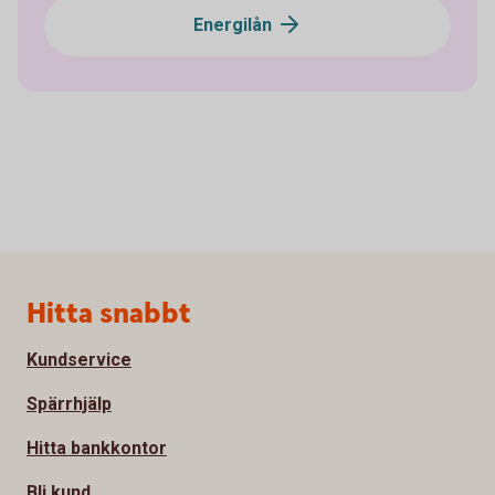
Energilån
Sidfot
Hitta snabbt
Kundservice
Spärrhjälp
Hitta bankkontor
Bli kund