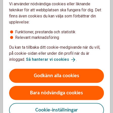
Vi använder nödvändiga cookies eller liknande
Om ditt körkort har kommit bort eller blivit stulet ska
tekniker för att webbplatsen ska fungera för dig. Det
du anmäla det till Transportstyrelsen.
finns även cookies du kan välja som förbättrar din
upplevelse:
Pass spärrar du hos Polisen. Ring 114 14
Funktioner, prestanda och statistik
Anmäl/spärra körkort
Relevant marknadsföring
(transportstyrelsen.se)
Du kan ta tillbaka ditt cookie-medgivande när du vill,
på cookie-sidan eller under din profil när du är
inloggad.
Så hanterar vi
cookies
.
Bedrägeri och säkerhet
Godkänn alla cookies
Bedrägerier
Bara nödvändiga cookies
Anmäl bedrägeri
Cookie-inställningar