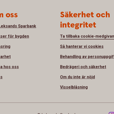
 oss
Säkerhet och
integritet
eksands Sparbank
tser för bygden
Ta tillbaka cookie-medgiva
sring
Så hanterar vi cookies
barhet
Behandling av personuppgif
a hos oss
Bedrägeri och säkerhet
ss
Om du inte är nöjd
Visselblåsning