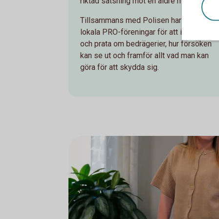
riktad satsning mot en äldre målgrupp.
Tillsammans med Polisen har vi besökt
lokala PRO-föreningar för att informera
och prata om bedrägerier, hur försöken
kan se ut och framför allt vad man kan
göra för att skydda sig.