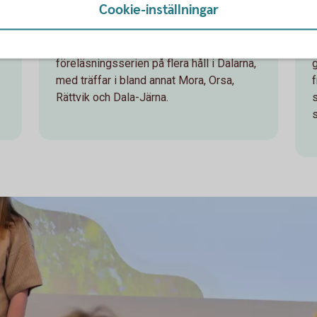
in till öppna föreläsningar om
Cookie-inställningar
bedrägerier.
r
Under våren 2024 fortsatte
föreläsningsserien på flera håll i Dalarna,
g
med träffar i bland annat Mora, Orsa,
Rättvik och Dala-Järna.