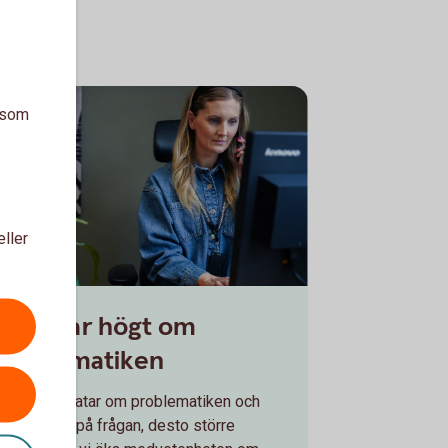
a som
eller
aela Fahlcrantz
Vi pratar högt om
problematiken
Ju mer vi pratar om problematiken och
riktar fokus på frågan, desto större