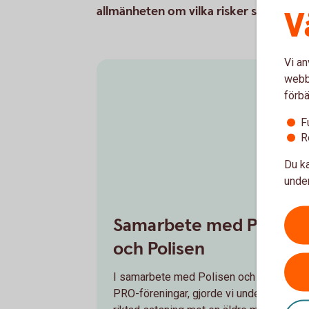
allmänheten om vilka risker som finns.
V
Vi an
webbp
förbä
F
R
Du ka
under
Samarbete med PRO
och Polisen
I samarbete med Polisen och lokala
PRO-föreningar, gjorde vi under 2023 en