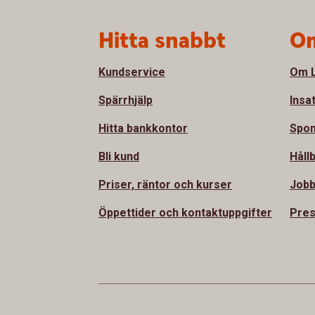
Sidfot
Hitta snabbt
Om
Kundservice
Om L
Spärrhjälp
Insa
Hitta bankkontor
Spon
Bli kund
Håll
Priser, räntor och kurser
Jobb
Öppettider och kontaktuppgifter
Pre