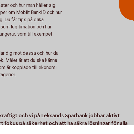
nster och hur man håller sig
kaper om Mobilt BankID och hur
. Du får tips på olika
som legitimation och hur
fungerar, som till exempel
dar dig mot dessa och hur du
ök. Målet är att du ska känna
som är kopplade till ekonomi
ägerier.
raftigt och vi på Leksands Sparbank jobbar aktivt
t fokus på säkerhet och att ha säkra lösningar för alla
aktiviteter för att öka kunskap och medvetenhet hos