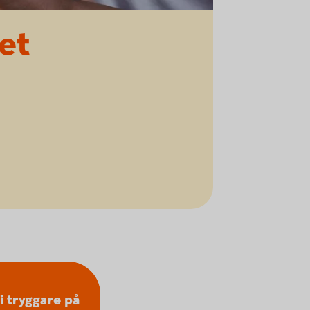
tet
i tryggare på