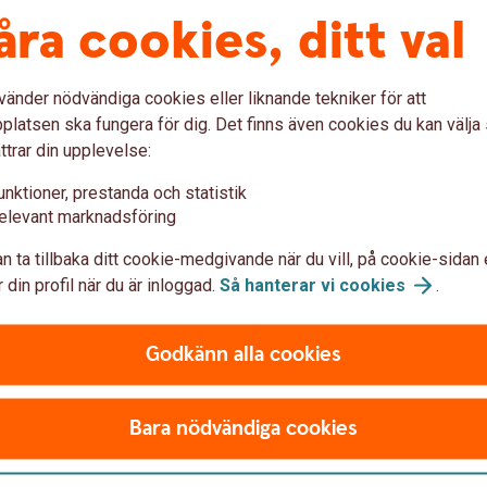
åra cookies, ditt val
vänder nödvändiga cookies eller liknande tekniker för att
latsen ska fungera för dig. Det finns även cookies du kan välj
ttrar din upplevelse:
unktioner, prestanda och statistik
elevant marknadsföring
n ta tillbaka ditt cookie-medgivande när du vill, på cookie-sidan 
 din profil när du är inloggad.
Så hanterar vi
cookies
.
Mich
Fullsatta föreläsningar
Godkänn alla cookies
runtom i Dalarna
Bara nödvändiga cookies
Lindberghallen i Djurås och Visir Bio i
Leksand var fyllda till brädden när vi bjöd