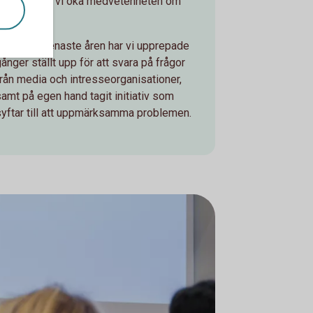
skillnad kan vi öka medvetenheten om
iskerna.
Under de senaste åren har vi upprepade
ånger ställt upp för att svara på frågor
från media och intresseorganisationer,
samt på egen hand tagit initiativ som
syftar till att uppmärksamma problemen.