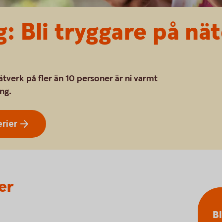
g: Bli tryggare på nä
nätverk på fler än 10 personer är ni varmt
ng.
rier
er
Bl