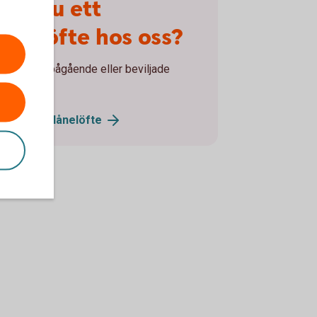
Har du ett
lånelöfte hos oss?
Hämta ditt pågående eller beviljade
ånelöfte.
Hämta ditt
lånelöfte