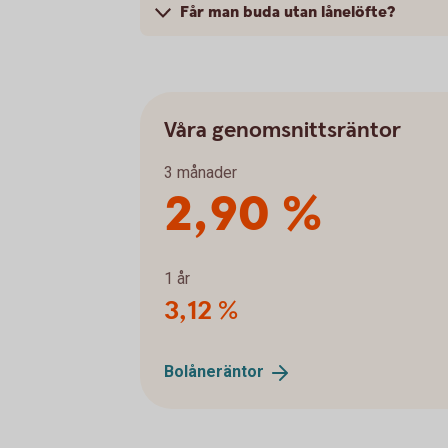
Får man buda utan lånelöfte?
Våra genomsnittsräntor
3 månader
2,90 %
1 år
3,12 %
Bolåneräntor