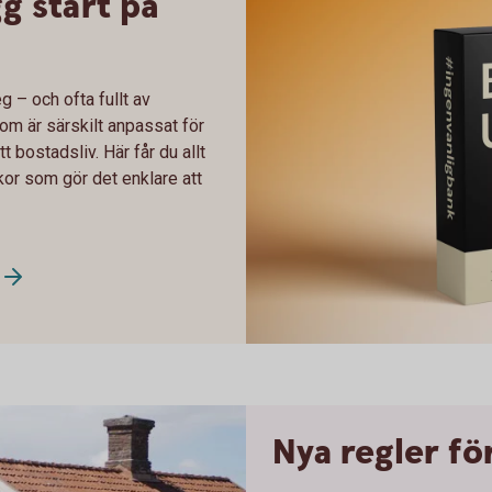
g start på
g – och ofta fullt av
om är särskilt anpassat för
tt bostadsliv. Här får du allt
lkor som gör det enklare att
Bolån Ung Leksands Sparbank
Nya regler för