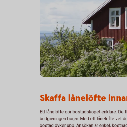
Skaffa lånelöfte inn
Ett lånelöfte gör bostadsköpet enklare. De fle
budgivningen börjar. Med ett lånelöfte vet d
bostad dyker upp. Ansökan är enkel, kostnads