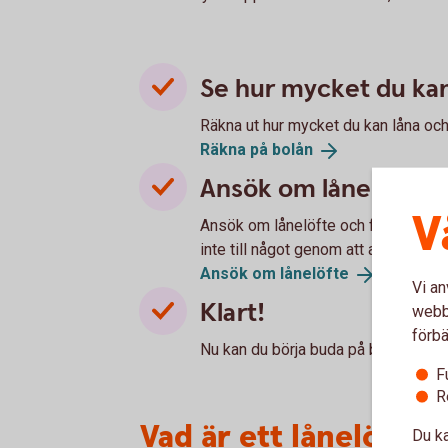
Se hur mycket du kan
Räkna ut hur mycket du kan låna och
Räkna på
bolån
Ansök om lånelöfte
V
Ansök om lånelöfte och få svar direk
inte till något genom att ansöka.
Ansök om
lånelöfte
Vi an
Klart!
webbp
förbä
Nu kan du börja buda på bostäder. Dit
F
R
Vad är ett lånelöfte?
Du ka