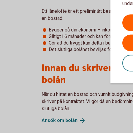
under
Ett lånelöfte är ett preliminärt besked från 
en bostad.
Bygger på din ekonomi – inkomst, utgift
Giltigt i 6 månader och kan förnyas
Gör att du tryggt kan delta i budgivningar
Det slutliga bolånet beviljas först när du
Innan du skriver på 
bolån
När du hittat en bostad och vunnit budgivni
skriver på kontraktet. Vi gör då en bedömnin
slutliga bolån.
Ansök om
bolån