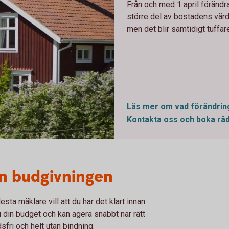
Från och med 1 april förändra
större del av bostadens värd
men det blir samtidigt tuffare
Läs mer om vad förändrin
Kontakta oss och boka
rå
an budgivningen
sta mäklare vill att du har det klart innan
u din budget och kan agera snabbt när rätt
fri och helt utan bindning.