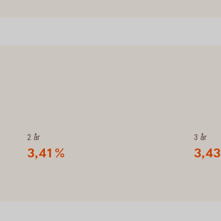
2 år
3 år
3,41 %
3,43