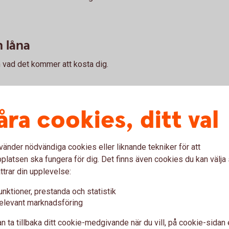
 låna
 vad det kommer att kosta dig.
åra cookies, ditt val
t! Lånelöftet är kostnadsfritt och du förbinder dig
vänder nödvändiga cookies eller liknande tekniker för att
latsen ska fungera för dig. Det finns även cookies du kan välj
ttrar din upplevelse:
t lånelöfte är giltigt i 6 månader.
unktioner, prestanda och statistik
elevant marknadsföring
n ta tillbaka ditt cookie-medgivande när du vill, på cookie-sidan 