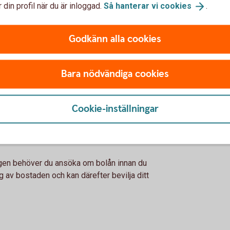
 din profil när du är inloggad.
Så hanterar vi
cookies
.
banken om hur mycket du kan låna för att köpa
Godkänn alla cookies
er och eventuella skulder
l
Bara nödvändiga cookies
 hittat en bostad
Cookie-inställningar
kontraktet – ansök om
ngen behöver du ansöka om bolån innan du
g av bostaden och kan därefter bevilja ditt