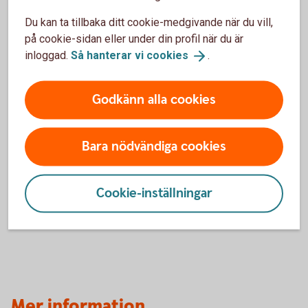
350 kr
1
Du kan ta tillbaka ditt cookie-medgivande när du vill,
på cookie-sidan eller under din profil när du är
Uppläggningsavgift
inloggad.
Så hanterar vi
cookies
.
550 kr
Godkänn alla cookies
Aviseringsavgift
0 kr
2
Bara nödvändiga cookies
Avgiften gäller om du är Nyckelkund.
Tillbaka
1
Cookie-inställningar
Med e-faktura, 19 kr med autogiro och 45 kr
Tillbaka
2
för postala avier.
Mer information