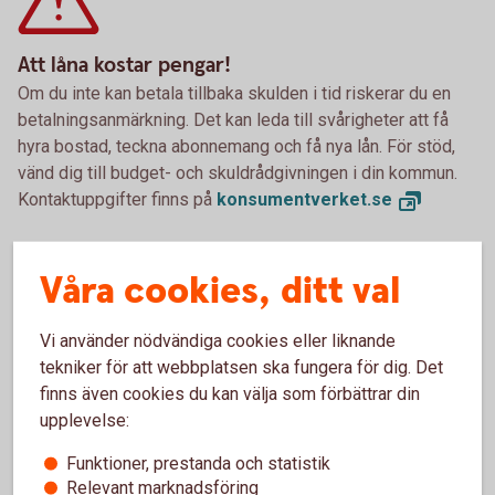
Att låna kostar pengar!
Om du inte kan betala tillbaka skulden i tid riskerar du en
betalningsanmärkning. Det kan leda till svårigheter att få
hyra bostad, teckna abonnemang och få nya lån. För stöd,
vänd dig till budget- och skuldrådgivningen i din kommun.
Kontaktuppgifter finns på
konsumentverket.
se
Våra cookies, ditt val
Pris och ränta Fritidslån
Vi använder nödvändiga cookies eller liknande
tekniker för att webbplatsen ska fungera för dig. Det
Ränta
finns även cookies du kan välja som förbättrar din
6,19 % (senaste ränteändring 2025-10-03) räntan är
upplevelse:
rörlig.
Funktioner, prestanda och statistik
Uppläggningsavgift Nyckelkund
Relevant marknadsföring