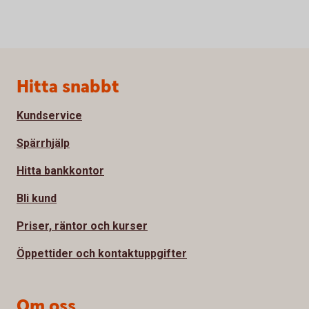
Sidfot
Hitta snabbt
Kundservice
Spärrhjälp
Hitta bankkontor
Bli kund
Priser, räntor och kurser
Öppettider och kontaktuppgifter
Om oss