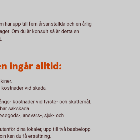
 har upp till fem årsanställda och en årlig
aget. Om du är konsult så är detta en
t.
n ingår alltid:
kiner.
ra kostnader vid skada.
ångs- kostnader vid tviste- och skattemål.
sbar sakskada.
esegods-, ansvars-, sjuk- och
nför dina lokaler, upp till två basbelopp.
xin kan du få ersättning.