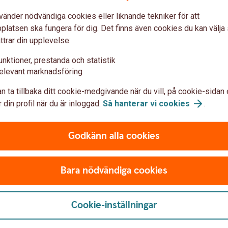
vänder nödvändiga cookies eller liknande tekniker för att
latsen ska fungera för dig. Det finns även cookies du kan välj
ttrar din upplevelse:
unktioner, prestanda och statistik
elevant marknadsföring
n ta tillbaka ditt cookie-medgivande när du vill, på cookie-sidan 
 din profil när du är inloggad.
Så hanterar vi
cookies
.
Anmäl skada
Godkänn alla cookies
Bara nödvändiga cookies
Cookie-inställningar