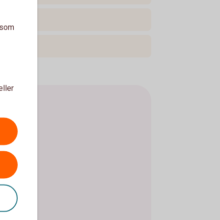
a som
eller