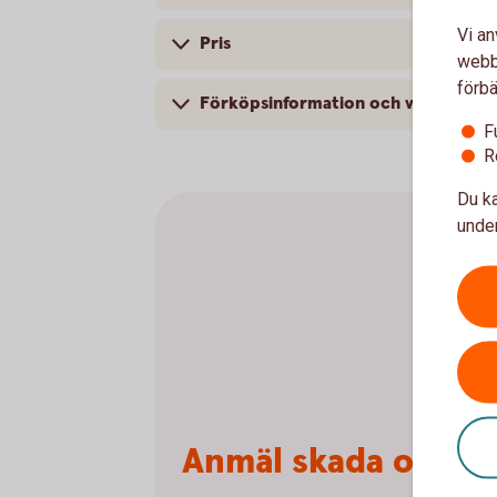
Vi an
Pris
webbp
förbä
Förköpsinformation och villkor
F
R
Du ka
under
Anmäl skada online