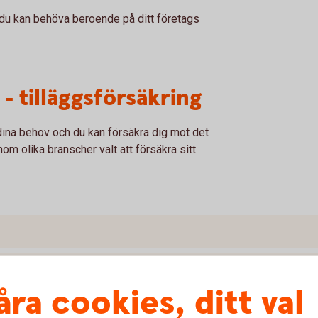
 du kan behöva beroende på ditt företags
- tilläggsförsäkring
ina behov och du kan försäkra dig mot det
m olika branscher valt att försäkra sitt
åra cookies, ditt val
 frisörsalong?