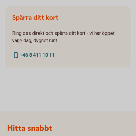
Spärra ditt kort
Ring oss direkt och spärra ditt kort - vi har öppet
varje dag, dygnet runt.
+46 8 411 10 11
Sidfot
Hitta snabbt