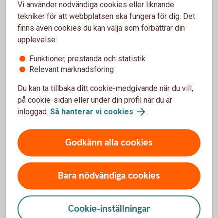
Vi använder nödvändiga cookies eller liknande
Ändra limit
tekniker för att webbplatsen ska fungera för dig. Det
finns även cookies du kan välja som förbättrar din
Du väljer limit när kortet läggs upp för första gången.
upplevelse:
Du kan när som helst ändra limiten.
Funktioner, prestanda och statistik
Relevant marknadsföring
Logga in och välj ”Kort” i huvudmenyn
Du kan ta tillbaka ditt cookie-medgivande när du vill,
Välj det kortavtal kortet är kopplat till
på cookie-sidan eller under din profil när du är
Klicka på det kort du vill ändra limit för
inloggad.
Så hanterar vi
cookies
.
Klicka på länken "Ändra limit"
Godkänn alla cookies
Ändra limit
Kontrollera, godkänn och signera
Bara nödvändiga cookies
Logga in och ändra
limit
Cookie-inställningar