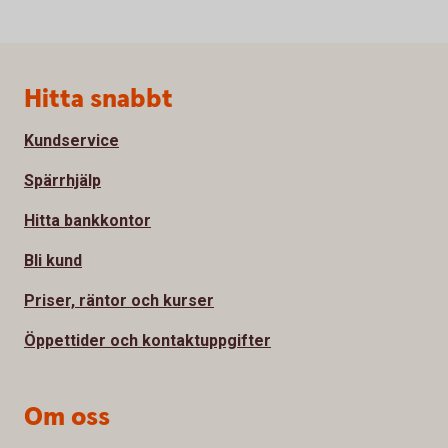
Sidfot
Hitta snabbt
Kundservice
Spärrhjälp
Hitta bankkontor
Bli kund
Priser, räntor och kurser
Öppettider och kontaktuppgifter
Om oss