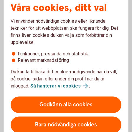
Våra cookies, ditt val
Vi använder nödvändiga cookies eller liknande
tekniker för att webbplatsen ska fungera för dig. Det
finns även cookies du kan välja som förbättrar din
Erbjudanden
upplevelse:
Funktioner, prestanda och statistik
Relevant marknadsföring
Du kan ta tillbaka ditt cookie-medgivande när du vill,
på cookie-sidan eller under din profil när du är
inloggad.
Så hanterar vi
cookies
.
Enklare företagande med
Mastercard Business Bonus
Godkänn alla cookies
Har du ett Mastercard företagskort? Nu har du
tillgång till Mastercard Business Bonus– ett smart
Bara nödvändiga cookies
och smidigt förmånsprogram från Mastercard och
olika samarbetspartners. Ta del av erbjudanden som