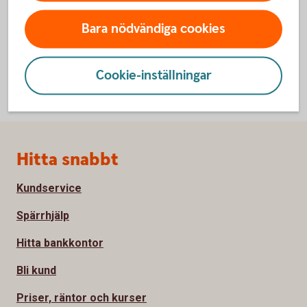
Bara nödvändiga cookies
Cookie-inställningar
Sidfot
Hitta snabbt
Kundservice
Spärrhjälp
Hitta bankkontor
Bli kund
Priser, räntor och kurser