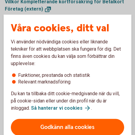
Villkor Kompletterande kortförsäkring för Betalkort
Företag
(extern)
Våra cookies, ditt val
Kontaktuppgifter till Trygg-Hansa
och skadeanmälan för Betalkort
Vi använder nödvändiga cookies eller liknande
Företag
tekniker för att webbplatsen ska fungera för dig. Det
finns även cookies du kan välja som förbättrar din
Trygg-Hansa har gått ihop med Moderna Försäkringar. Du
upplevelse:
kan göra skadeanmälan för Betalkort Företag på deras
Funktioner, prestanda och statistik
webbplats.
Relevant marknadsföring
Skadeanmälan via webbplats
(trygghansa.se)
Du kan ta tillbaka ditt cookie-medgivande när du vill,
på cookie-sidan eller under din profil när du är
Övriga frågor
inloggad.
Så hanterar vi
cookies
.
kort@trygghansa.se
Mejl
Godkänn alla cookies
010-263 1707
Telefon