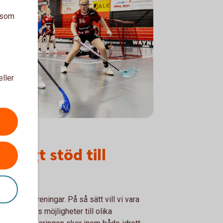
a som
eller
årligt stöd till
dens föreningar. På så sätt vill vi vara
r det finns möjligheter till olika