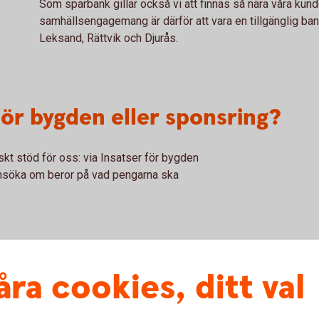
Som sparbank gillar också vi att finnas så nära våra kund
samhällsengagemang är därför att vara en tillgänglig bank, 
Leksand, Rättvik och Djurås.
ör bygden eller sponsring?
iskt stöd för oss: via Insatser för bygden
 ansöka om beror på vad pengarna ska
åra cookies, ditt val