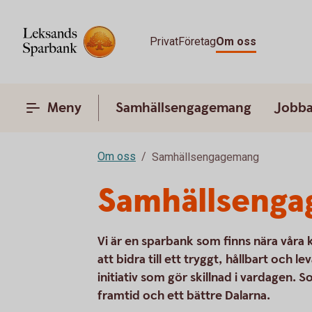
Privat
Företag
Om oss
Meny
Samhällsengagemang
Jobba
Om oss
Samhällsengagemang
Samhällseng
Vi är en sparbank som finns nära våra 
att bidra till ett tryggt, hållbart och l
initiativ som gör skillnad i vardagen.
framtid och ett bättre Dalarna.