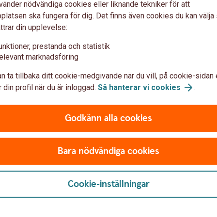
vänder nödvändiga cookies eller liknande tekniker för att
latsen ska fungera för dig. Det finns även cookies du kan välj
ttrar din upplevelse:
unktioner, prestanda och statistik
elevant marknadsföring
n ta tillbaka ditt cookie-medgivande när du vill, på cookie-sidan 
 din profil när du är inloggad.
Så hanterar vi
cookies
.
Godkänn alla cookies
 För enskilda
Sponsring: För 
Bara nödvändiga cookies
föreningar
den, i projekt som bidrar till
samhetsområde. Beslut som stöd
Cookie-inställningar
en.
Vi samarbetar med många av byg
med och skapa en aktiv bygd, dä
 bygden om du ska använda