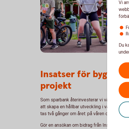
Vi an
webbp
förbä
F
R
Du ka
under
Insatser för bygden:
projekt
Som sparbank återinvesterar vi vår vinst i byg
att skapa en hållbar utveckling i vårt verk
tas två gånger om året: på våren och på höst
Gör en ansökan om bidrag från Insatser för