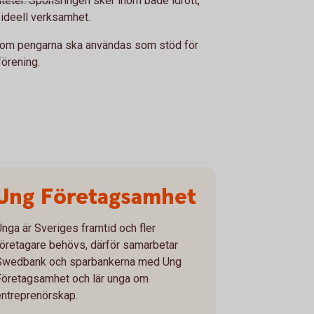
iteter. Sponsringen sker inom både idrott,
h ideell verksamhet.
 om pengarna ska användas som stöd för
förening.
Ung Företagsamhet
Unga är Sveriges framtid och fler
företagare behövs, därför samarbetar
Swedbank och sparbankerna med Ung
Företagsamhet och lär unga om
entreprenörskap.