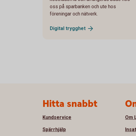
oss på sparbanken och ute hos
föreningar och nätverk.
Digital
trygghet
Sidfot
Hitta snabbt
Om
Kundservice
Om L
Spärrhjälp
Insa