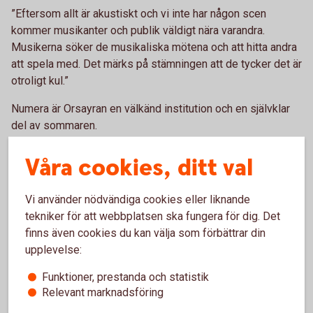
”Eftersom allt är akustiskt och vi inte har någon scen
kommer musikanter och publik väldigt nära varandra.
Musikerna söker de musikaliska mötena och att hitta andra
att spela med. Det märks på stämningen att de tycker det är
otroligt kul.”
Numera är Orsayran en välkänd institution och en självklar
del av sommaren.
”Den är en unik grej som händer och som gör Orsa till en
Våra cookies, ditt val
liten roligare plats att vara på sommartid. Jag tror att den
kommer leva många år till, den är ju så efterlängtad av både
Vi använder nödvändiga cookies eller liknande
publik och musiker, vilket vi märker i ett stort stöd från
tekniker för att webbplatsen ska fungera för dig. Det
både näringslivet och ortsborna. Sen har alla sitt minne från
finns även cookies du kan välja som förbättrar din
sin bästa Orsayra. Alltifrån en karuselltur när man var liten
upplevelse:
till att man spelat själv eller lyssnat på något riktigt
speciellt musikermöte.”
Funktioner, prestanda och statistik
Relevant marknadsföring