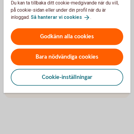
Du kan ta tillbaka ditt cookie-medgivande när du vill,
på cookie-sidan eller under din profil när du är
inloggad.
Så hanterar vi
cookies
.
Ansök om sponsring
Godkänn alla cookies
Vi är stolta över att kunna stötta och samarbeta med
många av bygdens föreningar ekonomiskt genom
Bara nödvändiga cookies
sponsring. På så sätt vill vi vara med och skapa en
aktiv bygd, där det finns möjligheter till olika
meningsfulla och sociala aktiviteter.
Cookie-inställningar
Ansök om
sponsring