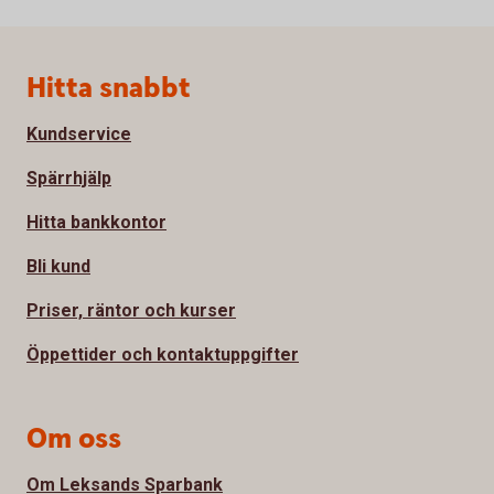
Sidfot
Hitta snabbt
Kundservice
Spärrhjälp
Hitta bankkontor
Bli kund
Priser, räntor och kurser
Öppettider och kontaktuppgifter
Om oss
Om Leksands Sparbank