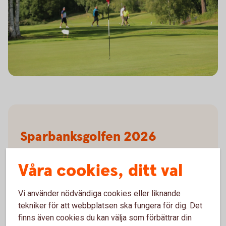
Sparbanksgolfen 2026
Onsdag 9 augusti
Våra cookies, ditt val
Mora Golfklubb
Start kl 10.00
Vi använder nödvändiga cookies eller liknande
tekniker för att webbplatsen ska fungera för dig. Det
Till
anmälan
finns även cookies du kan välja som förbättrar din