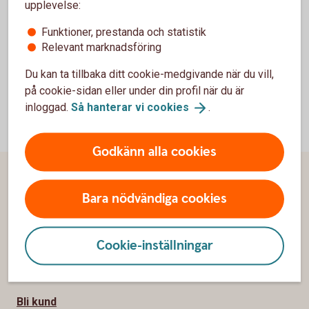
upplevelse:
Funktioner, prestanda och statistik
Relevant marknadsföring
Du kan ta tillbaka ditt cookie-medgivande när du vill,
på cookie-sidan eller under din profil när du är
inloggad.
Så hanterar vi
cookies
.
Godkänn alla cookies
Sidfot
Hitta snabbt
Bara nödvändiga cookies
Kundservice
Cookie-inställningar
Spärrhjälp
Hitta bankkontor
Bli kund