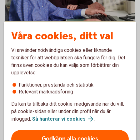
Hantera er ekonomi på ett
Våra cookies, ditt val
enkelt,
snabbt
och
säkert
Vi använder nödvändiga cookies eller liknande
sätt med bankintegration.
tekniker för att webbplatsen ska fungera för dig. Det
finns även cookies du kan välja som förbättrar din
upplevelse:
Funktioner, prestanda och statistik
Relevant marknadsföring
Du kan ta tillbaka ditt cookie-medgivande när du vill,
på cookie-sidan eller under din profil när du är
Real
inloggad.
Så hanterar vi
cookies
.
Godkänn alla cookies