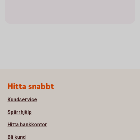
Sidfot
Hitta snabbt
Kundservice
Spärrhjälp
Hitta bankkontor
Bli kund