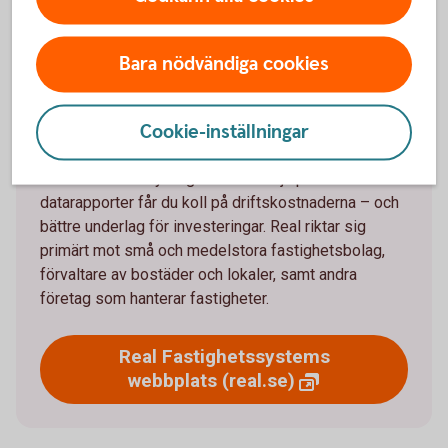
Om Real Fastighetssystem
Bara nödvändiga cookies
Real Fastighetssystem är ett affärssystem för
Cookie-inställningar
fastighetsägare som vill förenkla vardagen. Det
hanterar allt från hyresavtal och underhållsplaner till
kontakten med hyresgäster. Med hjälp av
datarapporter får du koll på driftskostnaderna – och
bättre underlag för investeringar. Real riktar sig
primärt mot små och medelstora fastighetsbolag,
förvaltare av bostäder och lokaler, samt andra
företag som hanterar fastigheter.
Real Fastighetssystems
webbplats
(real.se)