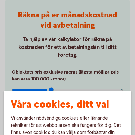
Räkna på er månadskostnad
vid avbetalning
Ta hjälp av vår kalkylator för räkna på
kostnaden för ett avbetalningslån till ditt
företag.
Objektets pris exklusive moms (lägsta möjliga pris
kan vara 100 000 kronor)
100 000 kr
5 000 000 kr
Våra cookies, ditt val
kr
Vi använder nödvändiga cookies eller liknande
tekniker för att webbplatsen ska fungera för dig. Det
Årsmodell
finns även cookies du kan välja som förbättrar din
2026