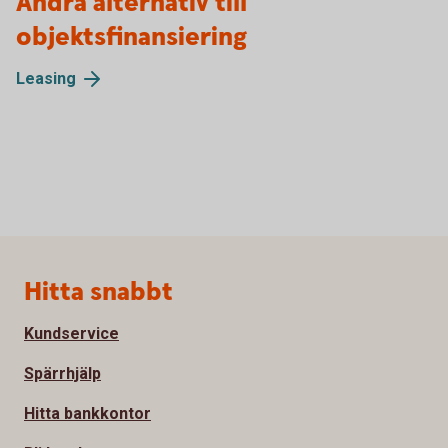
Andra alternativ till
objektsfinansiering
Leasing
Sidfot
Hitta snabbt
Kundservice
Spärrhjälp
Hitta bankkontor