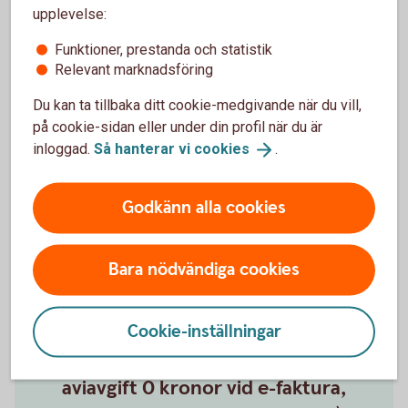
upplevelse:
Ange om du ska gå in med kontantinsats och hur
Funktioner, prestanda och statistik
mycket
Relevant marknadsföring
kr
Du kan ta tillbaka ditt cookie-medgivande när du vill,
20 %
Värdet av kontantinsatsen är
på cookie-sidan eller under din profil när du är
inloggad.
Så hanterar vi
cookies
.
Återbetalningstid
Godkänn alla cookies
24 månader
120 månader
månader
Bara nödvändiga cookies
Genomsnittlig månadskostnad
Cookie-inställningar
inklusive exempelränta på 4,71 %
(uppläggningsavgift 950 kronor och
aviavgift 0 kronor vid e-faktura,