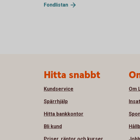
Fondlistan
Sidfot
Hitta snabbt
Om
Kundservice
Om L
Spärrhjälp
Insa
Hitta bankkontor
Spon
Bli kund
Håll
Priser, räntor och kurser
Jobb