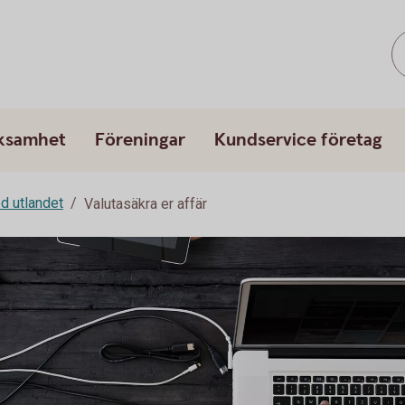
rksamhet
Föreningar
Kundservice företag
d utlandet
Valutasäkra er affär