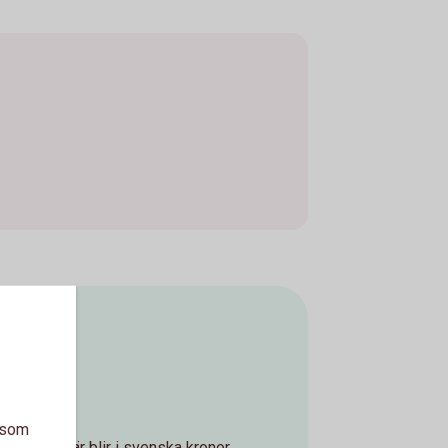
a som
 av en affär blir i svenska kronor,