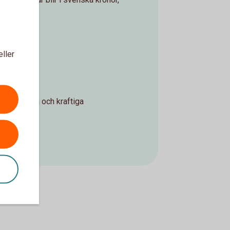
am i tiden.
eller
 mot snabba och kraftiga