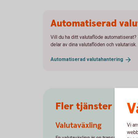
Automatiserad valu
Vill du ha ditt valutaflöde automatiserat?
delar av dina valutaflöden och valutarisk. 
Automatiserad
valutahantering
V
Fler tjänster
Valutaväxling
Vi an
webbp
En valutaväxling är en transaktion mell