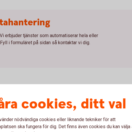
tahantering
 Vi erbjuder tjänster som automatiserar hela eller
Fyll i formuläret på sidan så kontaktar vi dig.
åra cookies, ditt val
Valutatermin
vänder nödvändiga cookies eller liknande tekniker för att
latsen ska fungera för dig. Det finns även cookies du kan välj
an två valutor där du köper
Beräkna vad det exakta utfallet