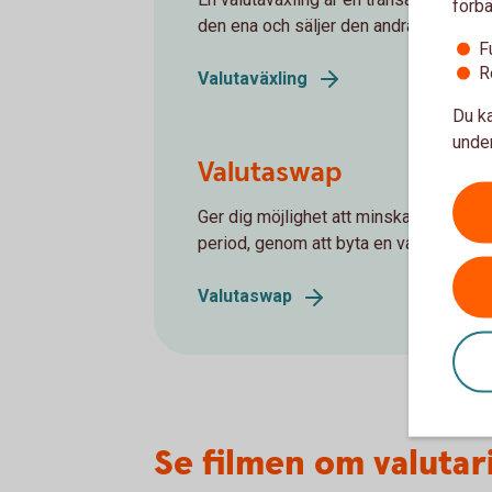
förbä
den ena och säljer den andra.
F
R
Valutaväxling
Du ka
under
Valutaswap
Ger dig möjlighet att minska företage
period, genom att byta en valuta mot e
Valutaswap
Se filmen om valutar