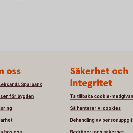
 oss
Säkerhet och
integritet
eksands Sparbank
tser för bygden
Ta tillbaka cookie-medgiva
sring
Så hanterar vi cookies
barhet
Behandling av personuppgif
a hos oss
Bedrägeri och säkerhet