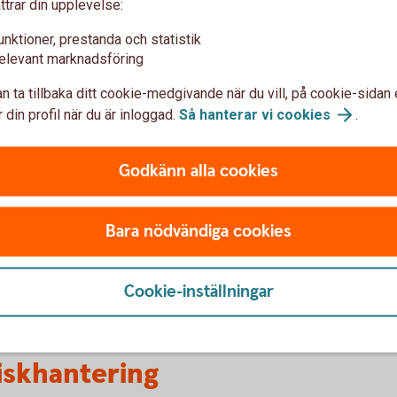
ttrar din upplevelse:
även om affären sker längre fr
unktioner, prestanda och statistik
elevant marknadsföring
Valutatermin
n ta tillbaka ditt cookie-medgivande när du vill, på cookie-sidan 
 din profil när du är inloggad.
Så hanterar vi
cookies
.
Valutaoption
Godkänn alla cookies
ts valutaexponering under en
En valutaoption försäkrar dig
n annan.
valutasvängningar.
Bara nödvändiga cookies
Valutaoption
Cookie-inställningar
iskhantering