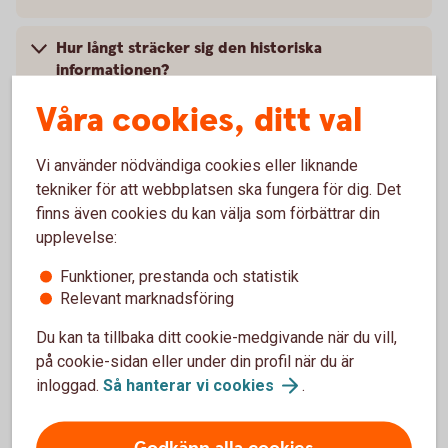
Hur långt sträcker sig den historiska
informationen?
Våra cookies, ditt val
Var kan jag ta del av mer information om
tjänsten?
Vi använder nödvändiga cookies eller liknande
tekniker för att webbplatsen ska fungera för dig. Det
Vart vänder jag mig vid frågor om
finns även cookies du kan välja som förbättrar din
Likviditetsöversikten?
upplevelse:
Funktioner, prestanda och statistik
Relevant marknadsföring
För dig med valutakoncernkonto
Du kan ta tillbaka ditt cookie-medgivande när du vill,
på cookie-sidan eller under din profil när du är
Hur ser jag och sorterar min valutakoncern?
inloggad.
Så hanterar vi
cookies
.
Hur ser jag likviditeten för alla mina konton och