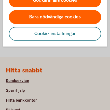
Godkänn alla cookies
min valutakoncern?
Hur skapar jag en intern kontogrupp?
Bara nödvändiga cookies
Cookie-inställningar
Sidfot
Hitta snabbt
Kundservice
Spärrhjälp
Hitta bankkontor