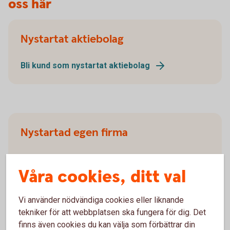
oss här
Nystartat aktiebolag
Bli kund som nystartat aktiebolag
Nystartad egen firma
Bli kund som nystartad egen firma
Våra cookies, ditt val
Vi använder nödvändiga cookies eller liknande
tekniker för att webbplatsen ska fungera för dig. Det
Nystartat handelsbolag
finns även cookies du kan välja som förbättrar din