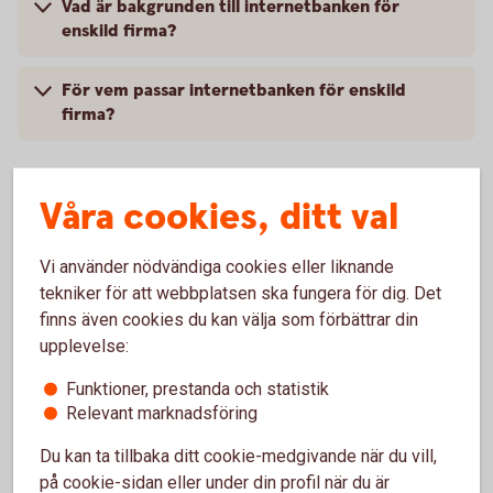
Vad är bakgrunden till internetbanken för
enskild firma?
För vem passar internetbanken för enskild
firma?
Våra cookies, ditt val
Fler frågor och svar om internetbanken enskild
firma
Vi använder nödvändiga cookies eller liknande
tekniker för att webbplatsen ska fungera för dig. Det
finns även cookies du kan välja som förbättrar din
upplevelse:
Internetbanken för enskild
Funktioner, prestanda och statistik
firma
Relevant marknadsföring
Ring 0247-886 00 och skaffa internetbanken
Du kan ta tillbaka ditt cookie-medgivande när du vill,
firma
på cookie-sidan eller under din profil när du är