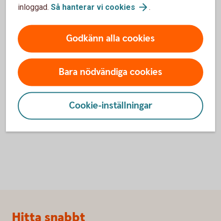
inloggad.
Så hanterar vi
cookies
.
Godkänn alla cookies
Digital Support
Bara nödvändiga cookies
Öppet alla dagar dygnet runt.
Digital
support
Cookie-inställningar
Sidfot
Hitta snabbt