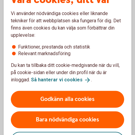
Med siktet inställt på framtiden planerar Robert och Linda
nu för nästa steg i deras företagsresa.
Vi använder nödvändiga cookies eller liknande
tekniker för att webbplatsen ska fungera för dig. Det
"Nu har vi det roliga kvar", ler Linda, samtidigt som hon
finns även cookies du kan välja som förbättrar din
berättar planer på event och temakvällar, arbete med att
upplevelse:
utveckla och förbättra sortimentet, finjustera organisationen
och förstås det ständiga jobbet med att involvera
Funktioner, prestanda och statistik
personalen i allt som är på gång.”
Relevant marknadsföring
”Vi får ta hand om och arbeta med två väldigt anrika företag,
Du kan ta tillbaka ditt cookie-medgivande när du vill,
så det handlar om att förvalta allt det fina och samtidigt
på cookie-sidan eller under din profil när du är
utveckla verksamheterna.”
inloggad.
Så hanterar vi
cookies
.
För det är tydligt att Robert och Linda ser potential för
ytterligare expansion, men att de också betonar vikten av
Godkänn alla cookies
att först skapa en stark kärna innan nya förvärv blir aktuella
igen.
Bara nödvändiga cookies
"Det är en rolig bransch och vi har fantastiska medarbetare
– vilket är a och o. Vi tycker verkligen vi har världens