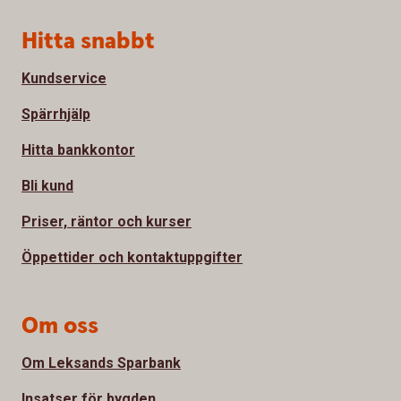
Sidfot
Hitta snabbt
Kundservice
Spärrhjälp
Hitta bankkontor
Bli kund
Priser, räntor och kurser
Öppettider och kontaktuppgifter
Om oss
Om Leksands Sparbank
Insatser för bygden