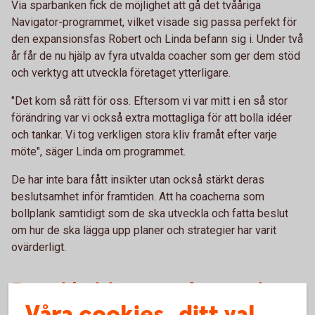
Via sparbanken fick de möjlighet att gå det tvååriga
Navigator-programmet, vilket visade sig passa perfekt för
den expansionsfas Robert och Linda befann sig i. Under två
år får de nu hjälp av fyra utvalda coacher som ger dem stöd
och verktyg att utveckla företaget ytterligare.
"Det kom så rätt för oss. Eftersom vi var mitt i en så stor
förändring var vi också extra mottagliga för att bolla idéer
och tankar. Vi tog verkligen stora kliv framåt efter varje
möte", säger Linda om programmet.
De har inte bara fått insikter utan också stärkt deras
beslutsamhet inför framtiden. Att ha coacherna som
bollplank samtidigt som de ska utveckla och fatta beslut
om hur de ska lägga upp planer och strategier har varit
ovärderligt.
Framtidsvisioner med expansion
Våra cookies, ditt val