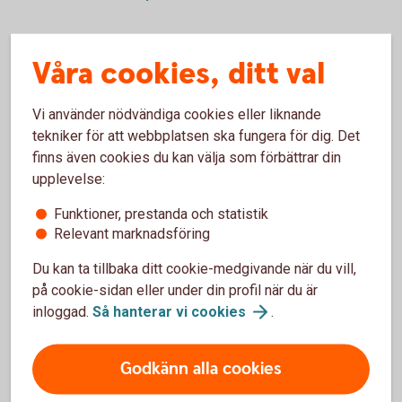
Våra cookies, ditt val
Vi använder nödvändiga cookies eller liknande
Ansök
tekniker för att webbplatsen ska fungera för dig. Det
online
finns även cookies du kan välja som förbättrar din
upplevelse:
Funktioner, prestanda och statistik
Relevant marknadsföring
Skaffa fastighetslån i
Du kan ta tillbaka ditt cookie-medgivande när du vill,
på cookie-sidan eller under din profil när du är
Swedbank Hypotek
inloggad.
Så hanterar vi
cookies
.
Ansök om fastighetslån i
Godkänn alla cookies
Swedbank
Hypotek