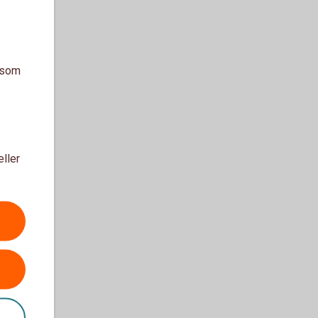
a som
eller