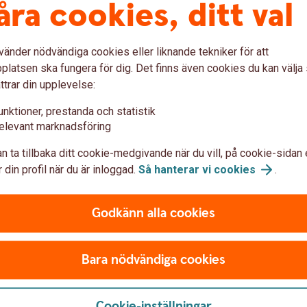
åra cookies, ditt val
talas månadsvis. Ditt företag kan antingen
vänder nödvändiga cookies eller liknande tekniker för att
latsen ska fungera för dig. Det finns även cookies du kan välj
ttrar din upplevelse:
ut för skada
unktioner, prestanda och statistik
elevant marknadsföring
 råkar ut för en olycka, behöver samtalsstöd
ation om vad som händer vid dödsfall.
n ta tillbaka ditt cookie-medgivande när du vill, på cookie-sidan 
 din profil när du är inloggad.
Så hanterar vi
cookies
.
ngarna i Swedbank pensionsplan
Godkänn alla cookies
an till förmån för en anställd är premien
nställdes lön, dock max tio prisbasbelopp.
Bara nödvändiga cookies
Cookie-inställningar