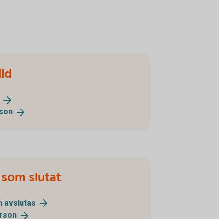
lld
son
som slutat
en
avslutas
rson