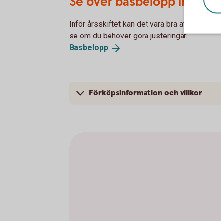
Se över basbelopp inför år
Inför årsskiftet kan det vara bra att se öve
se om du behöver göra justeringar.
Basbelopp
Förköpsinformation och villkor