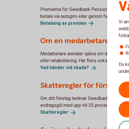
V
Premierna för Swedbank Pensionsplan ska be
betala via autogiro eller genom fakturering.
Vi an
Betalning av
premien
webbp
förbä
Om en medarbetare råkat 
F
R
Medarbetare anmäler själva om de blir sjuka,
eller rehabilitering. Här finns också inform
Du ka
Vad händer vid
skada?
under
Skatteregler för försäkri
Om ditt företag tecknar Swedbank Pensionspl
avdragsgill med upp till 35 procent av den a
Skatteregler