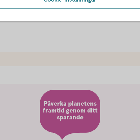
sskiftet
r kommande förändringar i basbelopp för att
Påverka planetens
framtid genom ditt
sparande