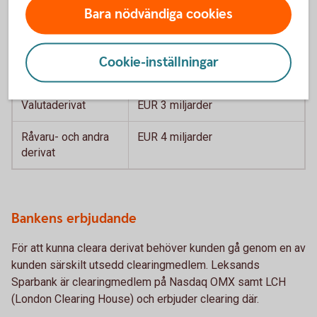
Kreditderivat
EUR 1 miljard
Bara nödvändiga cookies
Aktiederivat
EUR 1 miljard
Cookie-inställningar
Räntederivat
EUR 3 miljarder
Valutaderivat
EUR 3 miljarder
Råvaru- och andra
EUR 4 miljarder
derivat
Bankens erbjudande
För att kunna cleara derivat behöver kunden gå genom en av
kunden särskilt utsedd clearingmedlem. Leksands
Sparbank är clearingmedlem på Nasdaq OMX samt LCH
(London Clearing House) och erbjuder clearing där.