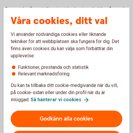
Om en icke-finansiell motpart är clearing-skyldig på grund
av något av ovanstående skäl kommer också övriga hårdare
Våra cookies, ditt val
EMIR-krav att gälla fullt ut, bland annat krav på ställande av
säkerheter och rapporteringsskyldighet, se
Vi använder nödvändiga cookies eller liknande
transaktionsrapportering
. Utför ni däremot
tekniker för att webbplatsen ska fungera för dig. Det
beräkningarna enligt reglerna och inte överskrider nämnda
finns även cookies du kan välja som förbättrar din
tröskelbelopp behöver ni varken cleara eller följa övriga
upplevelse:
riskbegränsande
åtgärder
.
Funktioner, prestanda och statistik
Relevant marknadsföring
Du kan ta tillbaka ditt cookie-medgivande när du vill,
på cookie-sidan eller under din profil när du är
Gränser för clearingtröskeln (i nominella
inloggad.
Så hanterar vi
cookies
.
belopp):
Klass av OTC-
Tröskelvärde
Godkänn alla cookies
derivat