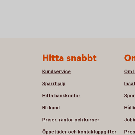
Sidfot
Hitta snabbt
Om
Kundservice
Om L
Spärrhjälp
Insa
Hitta bankkontor
Spon
Bli kund
Håll
Priser, räntor och kurser
Jobb
Öppettider och kontaktuppgifter
Pre