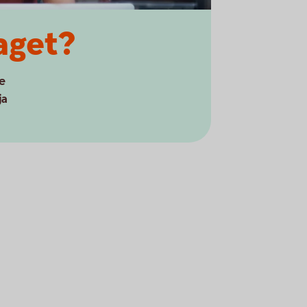
aget?
te
ja