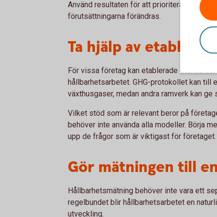
Använd resultaten för att prioritera nästa s
förutsättningarna förändras.
Ta hjälp av etablera
För vissa företag kan etablerade standarder 
hållbarhetsarbetet. GHG-protokollet kan till
växthusgaser, medan andra ramverk kan ge st
Vilket stöd som är relevant beror på företa
behöver inte använda alla modeller. Börja med
upp de frågor som är viktigast för företaget.
Gör mätningen till e
Hållbarhetsmätning behöver inte vara ett sepa
regelbundet blir hållbarhetsarbetet en naturl
utveckling.