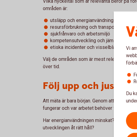
Vilka nyckeltal som är relevanta beror på f
områden är:
utsläpp och energianvändning
V
resursförbrukning och transporter
sjukfrånvaro och arbetsmiljö
kompetensutveckling och jämställdhet
etiska incidenter och visselblåsning
Vi an
webbp
Välj de områden som är mest relevanta för e
förbä
över tid.
F
R
Följ upp och justera
Du ka
under
Att mäta är bara början. Genom att följa upp
fungerar och var arbetet behöver förändras.
Har energianvändningen minskat? Har en inv
utvecklingen åt rätt håll?