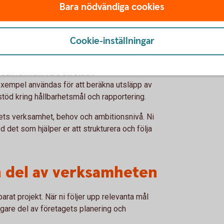
teg och justera målen när verksamheten eller
Bara nödvändiga cookies
Cookie-inställningar
de ramverk
och ramverk vara ett stöd i
 exempel användas för att beräkna utsläpp av
öd kring hållbarhetsmål och rapportering.
gets verksamhet, behov och ambitionsnivå. Ni
 det som hjälper er att strukturera och följa
n del av verksamheten
rat projekt. När ni följer upp relevanta mål
igare del av företagets planering och