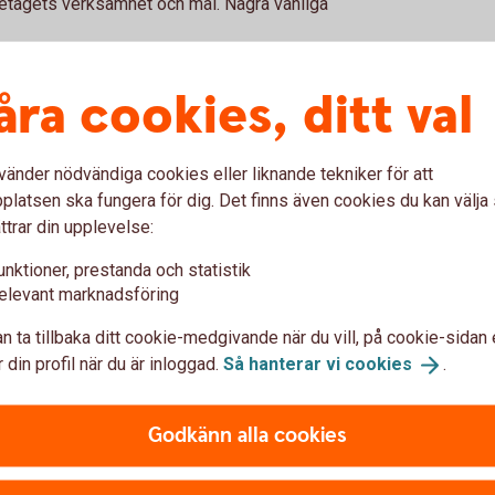
öretagets verksamhet och mål. Några vanliga
åra cookies, ditt val
vänder nödvändiga cookies eller liknande tekniker för att
latsen ska fungera för dig. Det finns även cookies du kan välj
r verksamhet och sätt mål som går att följa
ttrar din upplevelse:
unktioner, prestanda och statistik
elevant marknadsföring
n ta tillbaka ditt cookie-medgivande när du vill, på cookie-sidan 
 din profil när du är inloggad.
Så hanterar vi
cookies
.
 resultaten regelbundet kan ni se vad som
Godkänn alla cookies
estering gett den effekt ni räknade med? Går