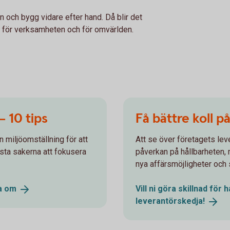
n och bygg vidare efter hand. Då blir det
 – för verksamheten och för omvärlden.
 – 10 tips
Få bättre koll p
 miljöomställning för att
Att se över företagets lev
rsta sakerna att fokusera
påverkan på hållbarheten, m
nya affärsmöjligheter och 
la
om
Vill ni göra skillnad för
leverantörskedja!