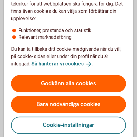
tekniker för att webbplatsen ska fungera för dig. Det
finns även cookies du kan välja som förbättrar din
upplevelse:
Analysera vad som driver era utsläpp och gör
förändringar i verksamheten så att era utsläpp blir så
Funktioner, prestanda och statistik
små som det går
Relevant marknadsföring
Klimatkompensera för de utsläpp ni inte kan undvika
Du kan ta tillbaka ditt cookie-medgivande när du vill,
och välj projekt som passar er profil eller värderingar
på cookie-sidan eller under din profil när du är
Välj en investering som håller vad den lovar, där
inloggad.
Så hanterar vi
cookies
.
utsläppsminskningen är långsiktig och där resultaten
är mätbara och spårbara
Välj ett projekt som ger additionalitet, det vill säga
Godkänn alla cookies
som annars inte skulle ha genomförts
Säkerställ att projektet inte leder till negativa
sidoeffekter, till exempel att människor tvingas lämna
Bara nödvändiga cookies
sin mark för att ge plats för planteringar
Kontrollera om positiva sidoeffekter tas tillvara. Det
kan handla om exempelvis högre grad av
Cookie-inställningar
självförsörjning, mer skyddad natur, gynnande av