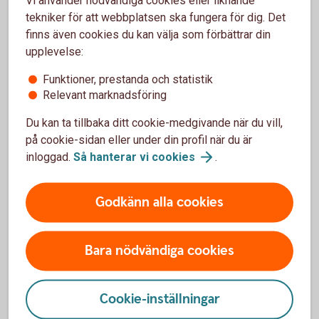
Innan du bestämmer dig
tekniker för att webbplatsen ska fungera för dig. Det
finns även cookies du kan välja som förbättrar din
Inför ett företagsköp är det bra att skapa en tydlig bild av
upplevelse:
både företagets ekonomi och framtida möjligheter. Titta på
lönsamhet, kassaflöde, kunder och beroendet av viktiga
Funktioner, prestanda och statistik
personer. Fundera också på vilka risker du tar över och vilka
Relevant marknadsföring
investeringar som kan behövas efter köpet.
Du kan ta tillbaka ditt cookie-medgivande när du vill,
En genomtänkt värdering kan ge dig ett bättre underlag inför
på cookie-sidan eller under din profil när du är
förhandlingen – och hjälpa dig att bedöma om affären
inloggad.
Så hanterar vi
cookies
.
passar dina planer.
Godkänn alla cookies
Så här gör du en affärsplan
Bara nödvändiga cookies
Vill du komma i gång med ditt företagande? Som
kund hos oss får du hjälp av NyföretagarCentrum och
Cookie-inställningar
Almi med mall, guide och digitala verktyg så att du