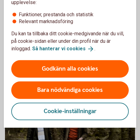
upplevelse:
493744040
Tips till dig som nybliven skogsägare
Funktioner, prestanda och statistik
Relevant marknadsföring
Först: Stort grattis som nybliven skogsägare. Oavsett om
du har köpt eller ärvt din skog, är ett tips att sätta mål med
Du kan ta tillbaka ditt cookie-medgivande när du vill,
vad du vill göra med din skog. Har du det klart kommer
på cookie-sidan eller under din profil när du är
mycket att ge sig av sig självt.
inloggad.
Så hanterar vi
cookies
.
Ärvt eller köpt skog? Börja med
målen
Godkänn alla cookies
Bara nödvändiga cookies
Cookie-inställningar