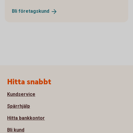
Bli
företagskund
Sidfot
Hitta snabbt
Kundservice
Spärrhjälp
Hitta bankkontor
Bli kund