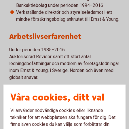
Bankaktiebolag under perioden 1994–2016
Verkställande direktör och styrelseledamot i ett
mindre försäkringsbolag anknutet till Ernst & Young.
Arbetslivserfarenhet
Under perioden 1985–2016:
Auktoriserad Revisor samt ett stort antal
ledningsbefattningar och medlem av företagsledningar
inom Ernst & Young, i Sverige, Norden och även med
globalt ansvar.
Andra väsentliga uppdrag
Våra cookies, ditt val
Styrelseledamot i Nya NWT-Gruppen AB samt
Vi använder nödvändiga cookies eller liknande
dotterbolagen Nya Wermlandstidningens Invest AB,
tekniker för att webbplatsen ska fungera för dig. Det
NWT Distribution AB och NWT Media AB.
finns även cookies du kan välja som förbättrar din
Polaris Media ASA.