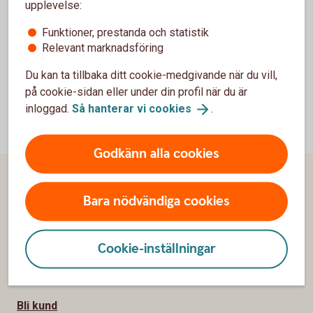
upplevelse:
Egna bolaget Vanadis Advise AB och Vanadis
Funktioner, prestanda och statistik
Invest AB.
Relevant marknadsföring
Du kan ta tillbaka ditt cookie-medgivande när du vill,
på cookie-sidan eller under din profil när du är
inloggad.
Så hanterar vi
cookies
.
Godkänn alla cookies
Sidfot
Hitta snabbt
Bara nödvändiga cookies
Kundservice
Cookie-inställningar
Spärrhjälp
Hitta bankkontor
Bli kund