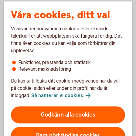
Våra cookies, ditt val
Vad är det egentligen som händer
Vi använder nödvändiga cookies eller liknande
på börsen när det svänger?
tekniker för att webbplatsen ska fungera för dig. Det
finns även cookies du kan välja som förbättrar din
När kurserna svänger är det lätt att bli rädd, vilja sälja allt
upplevelse:
och lämna börsen helt. Men innan gör något – titta på den
Funktioner, prestanda och statistik
här filmen.
Relevant marknadsföring
Här får du inte bara råd om hur du kan agera som långsiktig
Du kan ta tillbaka ditt cookie-medgivande när du vill,
sparare, utan också en djupare förklaring till vad som
på cookie-sidan eller under din profil när du är
faktiskt händer på börsen när det svänger snabbt. Vad
inloggad.
Så hanterar vi
cookies
.
ligger bakom de stora rörelserna? Varför ska man ha en
plan? Och vad säger historien om att behålla lugnet?
Godkänn alla cookies
Med kunskap kommer trygghet – och det är precis det du
får här. Vår spararexpert reder ut begreppen och ger dig
verktyg att förstå både läget och din egen strategi.
Bara nödvändiga cookies