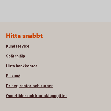
Sidfot
Hitta snabbt
Kundservice
Spärrhjälp
Hitta bankkontor
Bli kund
Priser, räntor och kurser
Öppettider och kontaktuppgifter