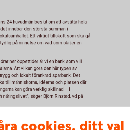
ns 24 huvudmän beslut om att avsätta hela
 – det innebär den största summan i
kalsamhället. Ett viktigt tillskott som ska gå
n tydlig påminnelse om vad som skiljer en
drar ner öppettider är vi en bank som vill
larna. Att vi kan göra den här typen av
l, trygg och lokalt förankrad sparbank. Det
aka till människorna, idéerna och platsen där
pengarna kan göra verklig skillnad – i
h näringslivet”, säger Björn Rinstad, vd på
åra cookies, ditt val