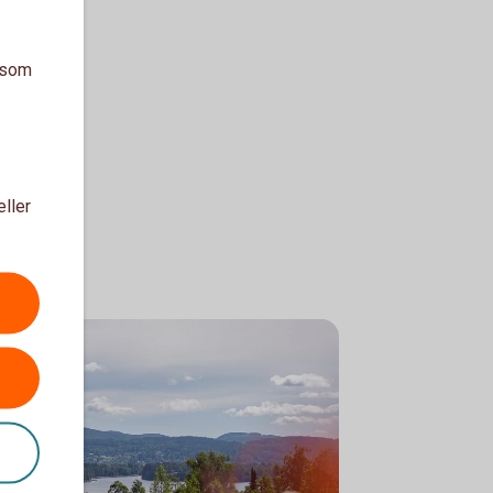
a som
eller