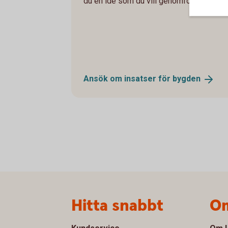
du en idé som du vill genomföra? Skicka
Ansök om insatser för
bygden
Sidfot
Hitta snabbt
Om