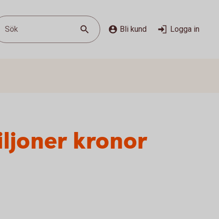
Sök
Bli kund
Logga in
iljoner kronor