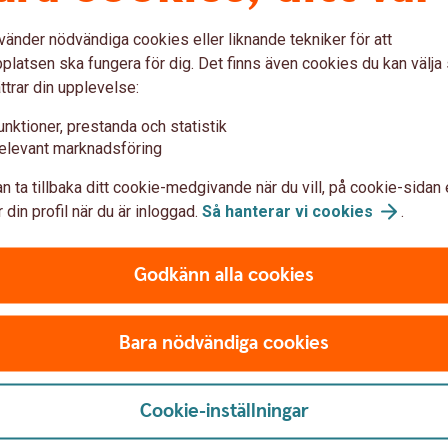
ill projekt och aktiviteter som på olika sätt
. Det kan exempelvis handla om initiativ
vänder nödvändiga cookies eller liknande tekniker för att
 satsningar.
latsen ska fungera för dig. Det finns även cookies du kan välj
ttrar din upplevelse:
rojekt genom åren och det är alltid lika
g på gång hur eldsjälar och lokalt engagemang
unktioner, prestanda och statistik
elevant marknadsföring
llet och platserna där vi bor. Vårt uppdrag
veckling, trygghet och framtidstro – det är vårt
n ta tillbaka ditt cookie-medgivande när du vill, på cookie-sidan 
v som gör hela Dalarna mer attraktivt och
 din profil när du är inloggad.
Så hanterar vi
cookies
.
Godkänn alla cookies
för bygden
Bara nödvändiga cookies
m på olika sätt stärker
et kan exempelvis handla om
Cookie-inställningar
klimatsmarta satsningar. Har