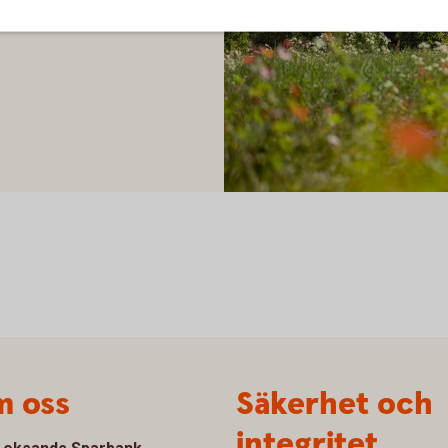
 in en ansökan om bidrag.
Blomsteräng Siljan 2
 oss
Säkerhet och
integritet