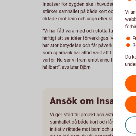
Insatser för bygden ska i huvudsak användas t
stärker samhället på både kort och lång sikt
Vi an
riktade mot barn och unga eller klimatsmarta
webbp
förbä
“Vi har fått vara med och stötta fantastiska p
häftigt att se idéer förverkligas. Vi ser gån
F
R
har stor betydelse och får påverkan på samhä
som sparbank har alltid varit att bidra till ut
Du ka
varför. Nu ser vi fram emot ännu fler initiati
under
hållbart”, avslutar Björn.
Ansök om Insatser 
Vi ger stöd till projekt och aktiviteter so
samhället på både kort och lång sikt. D
initiativ riktade mot barn och unga eller 