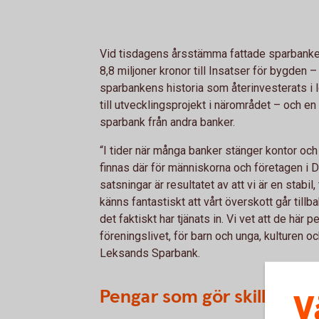
Vid tisdagens årsstämma fattade sparbanke
8,8 miljoner kronor till Insatser för bygden
sparbankens historia som återinvesterats i lo
till utvecklingsprojekt i närområdet – och e
sparbank från andra banker.
“I tider när många banker stänger kontor och 
finnas där för människorna och företagen i Da
satsningar är resultatet av att vi är en stabi
känns fantastiskt att vårt överskott går tillb
det faktiskt har tjänats in. Vi vet att de här 
föreningslivet, för barn och unga, kulturen oc
Leksands Sparbank.
Pengar som gör skillnad
V