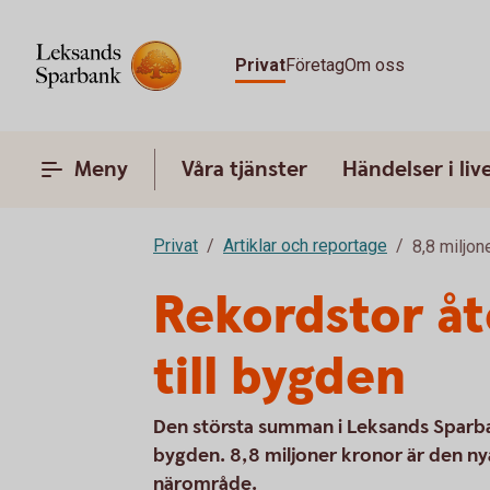
Privat
Företag
Om oss
Meny
Våra tjänster
Händelser i liv
Privat
Artiklar och reportage
8,8 miljon
Rekordstor åt
till bygden
Den största summan i Leksands Sparban
bygden. 8,8 miljoner kronor är den ny
närområde.