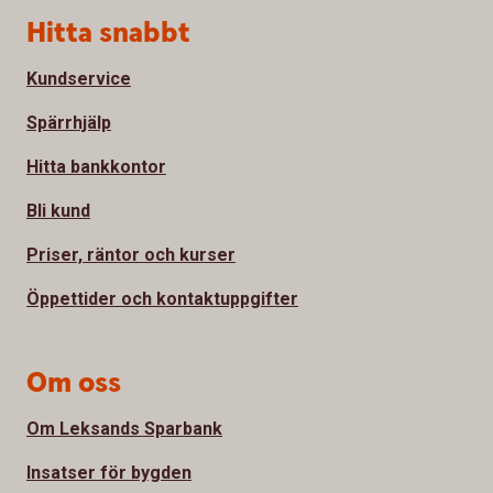
Sidfot
Hitta snabbt
Kundservice
Spärrhjälp
Hitta bankkontor
Bli kund
Priser, räntor och kurser
Öppettider och kontaktuppgifter
Om oss
Om Leksands Sparbank
Insatser för bygden