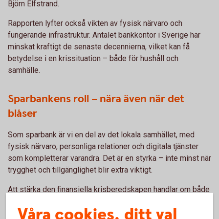
Björn Elfstrand.
Rapporten lyfter också vikten av fysisk närvaro och
fungerande infrastruktur. Antalet bankkontor i Sverige har
minskat kraftigt de senaste decennierna, vilket kan få
betydelse i en krissituation – både för hushåll och
samhälle.
Sparbankens roll – nära även när det
blåser
Som sparbank är vi en del av det lokala samhället, med
fysisk närvaro, personliga relationer och digitala tjänster
som kompletterar varandra. Det är en styrka – inte minst när
trygghet och tillgänglighet blir extra viktigt.
Att stärka den finansiella krisberedskapen handlar om både
individuella val och gemensamma lösningar. Kunskap,
Våra cookies, ditt val
förberedelse och närhet spelar alla en roll när det oväntade