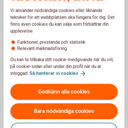
händer.
Vi använder nödvändiga cookies eller liknande
tekniker för att webbplatsen ska fungera för dig. Det
finns även cookies du kan välja som förbättrar din
upplevelse:
Fakta: Hur förberedda är vi?
Funktioner, prestanda och statistik
35 procent
av svenskarna tror att de skulle klara
Relevant marknadsföring
sig bättre än genomsnittet i en allvarlig kris.
Du kan ta tillbaka ditt cookie-medgivande när du vill,
44 procent
har inte gjort några förberedelser alls
inför en kris- eller krigssituation.
på cookie-sidan eller under din profil när du är
55 procent
saknar kontanter hemma som en del
inloggad.
Så hanterar vi
cookies
.
av sin krisberedskap.
Endast
23 procent
av dem som har kontanter har
Godkänn alla cookies
mer än 2 000 kronor i reserv.
Var fjärde svensk
uppger att de snabbt skulle
få ekonomiska problem vid störningar i
betalningssystemen.
Bara nödvändiga cookies
Bara
var tredje
känner sig trygg med att
bankerna är förberedda för en kris.