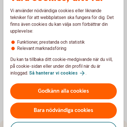
När debiteras mitt konto om jag väljer
Vi använder nödvändiga cookies eller liknande
Expressbetalning?
tekniker för att webbplatsen ska fungera för dig. Det
finns även cookies du kan välja som förbättrar din
Hur ser jag att jag har betalat med
upplevelse:
Expressbetalning?
Funktioner, prestanda och statistik
Relevant marknadsföring
Vad är referensnummer?
Du kan ta tillbaka ditt cookie-medgivande när du vill,
Vart vänder jag mig med frågor om
på cookie-sidan eller under din profil när du är
Expressbetalningen?
inloggad.
Så hanterar vi cookies
.
Godkänn alla cookies
Bara nödvändiga cookies