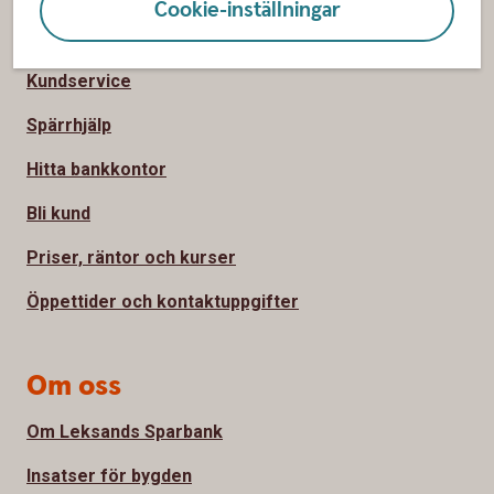
Cookie-inställningar
Sidfot
Hitta snabbt
Kundservice
Spärrhjälp
Hitta bankkontor
Bli kund
Priser, räntor och kurser
Öppettider och kontaktuppgifter
Om oss
Om Leksands Sparbank
Insatser för bygden