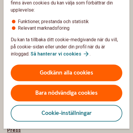
Hitta bankkontor
finns även cookies du kan välja som förbättrar din
upplevelse:
Bli kund
Funktioner, prestanda och statistik
Priser, räntor och kurser
Relevant marknadsföring
Öppettider och kontaktuppgifter
Du kan ta tillbaka ditt cookie-medgivande när du vill,
på cookie-sidan eller under din profil när du är
inloggad.
Så hanterar vi
cookies
.
Om oss
Om Leksands Sparbank
Godkänn alla cookies
Insatser för bygden
Bara nödvändiga cookies
Sponsring
Hållbarhet
Cookie-inställningar
Jobba hos oss
Press