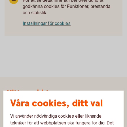
För att se detta innehåll behöver du först
godkänna cookies för Funktioner, prestanda
och statistik.
Inställningar för cookies
Sidfot
Hitta snabbt
Våra cookies, ditt val
Kundservice
Spärrhjälp
Vi använder nödvändiga cookies eller liknande
tekniker för att webbplatsen ska fungera för dig. Det