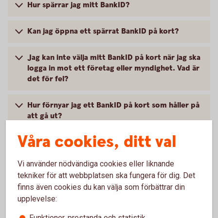
Hur spärrar jag mitt BankID?
Kan jag öppna ett spärrat BankID på kort?
Jag kan inte välja mitt BankID på kort när jag ska
logga in mot ett företag eller myndighet. Vad är
det för fel?
Hur förnyar jag ett BankID på kort som håller på
att gå ut?
Våra cookies, ditt val
Hur länge gäller BankID på kort?
Vi använder nödvändiga cookies eller liknande
Hur byter jag lösenord (PIN-kod) på mitt BankID
tekniker för att webbplatsen ska fungera för dig. Det
på kort?
finns även cookies du kan välja som förbättrar din
upplevelse:
Jag har glömt mitt lösenord. Vad ska jag göra?
Funktioner, prestanda och statistik