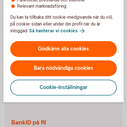
Relevant marknadsföring
Mitt lösenord är låst. Hur låser jag upp det?
Du kan ta tillbaka ditt cookie-medgivande när du vill,
på cookie-sidan eller under din profil när du är
inloggad.
Så hanterar vi cookies
.
Vill du beställa ett BankID
Godkänn alla cookies
online?
Mobilt BankID
Bara nödvändiga cookies
Mobilt BankID har du på din mobil. Läs om hur du
beställer Mobilt BankID och ta del av frågor och svar.
Cookie-inställningar
Mobilt BankID
BankID på fil