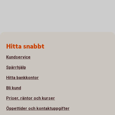
Sidfot
Hitta snabbt
Kundservice
Spärrhjälp
Hitta bankkontor
Bli kund
Priser, räntor och kurser
Öppettider och kontaktuppgifter