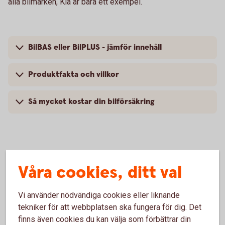
alla bilmärken, Kia är bara ett exempel.
BilBAS eller BilPLUS - jämför innehåll
Produktfakta och villkor
Så mycket kostar din bilförsäkring
Vanliga frågor om att försäkra Kia
Våra cookies, ditt val
Trafik, hel och halv – vad är det för skillnad på
Vi använder nödvändiga cookies eller liknande
försäkringarna?
tekniker för att webbplatsen ska fungera för dig. Det
finns även cookies du kan välja som förbättrar din