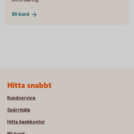
Bli
kund
Sidfot
Hitta snabbt
Kundservice
Spärrhjälp
Hitta bankkontor
Bli kund