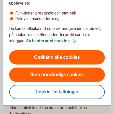
När slutar den tidigare ägarens försäkring att
upplevelse:
gälla?
Funktioner, prestanda och statistik
Relevant marknadsföring
Om man övningskör och olyckan är framme,
täcker bilförsäkringen då?
Du kan ta tillbaka ditt cookie-medgivande när du vill,
på cookie-sidan eller under din profil när du är
Gäller bilförsäkringen utanför Sverige?
inloggad.
Så hanterar vi
cookies
.
Täcker försäkringen viltolyckor?
Godkänn alla cookies
Vilka bilar har en vagnskadegaranti?
Bara nödvändiga cookies
Cookie-inställningar
Välkommen att bli kund
När du blivit kund kan du se pris och teckna
bilförsäkring.