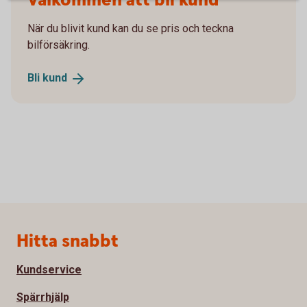
Välkommen att bli kund
När du blivit kund kan du se pris och teckna
bilförsäkring.
Bli
kund
Sidfot
Hitta snabbt
Kundservice
Spärrhjälp