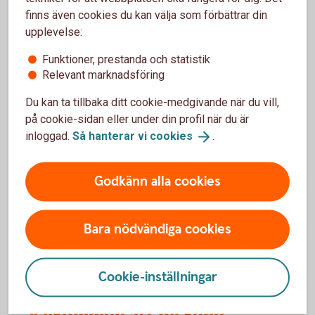
försäkringarna?
finns även cookies du kan välja som förbättrar din
upplevelse:
När slutar den tidigare ägarens försäkring att
Funktioner, prestanda och statistik
gälla?
Relevant marknadsföring
Om man övningskör och olyckan är framme,
Du kan ta tillbaka ditt cookie-medgivande när du vill,
täcker bilförsäkringen då?
på cookie-sidan eller under din profil när du är
inloggad.
Så hanterar vi
cookies
.
Gäller bilförsäkringen utanför Sverige?
Godkänn alla cookies
Täcker försäkringen viltolyckor?
Bara nödvändiga cookies
Vilka bilar har en vagnskadegaranti?
Cookie-inställningar