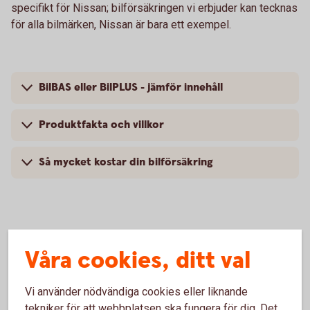
specifikt för Nissan; bilförsäkringen vi erbjuder kan tecknas
för alla bilmärken, Nissan är bara ett exempel.
BilBAS eller BilPLUS - jämför innehåll
Produktfakta och villkor
Så mycket kostar din bilförsäkring
Vanliga frågor om att försäkra
Våra cookies, ditt val
Nissan
Vi använder nödvändiga cookies eller liknande
Trafik, hel och halv – vad är det för skillnad på
tekniker för att webbplatsen ska fungera för dig. Det