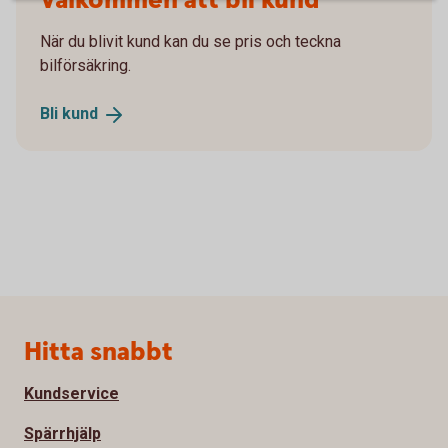
Välkommen att bli kund
När du blivit kund kan du se pris och teckna
bilförsäkring.
Bli
kund
Sidfot
Hitta snabbt
Kundservice
Spärrhjälp