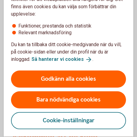
försäkringarna?
finns även cookies du kan välja som förbättrar din
upplevelse:
När slutar den tidigare ägarens försäkring att
Funktioner, prestanda och statistik
gälla?
Relevant marknadsföring
Om man övningskör och olyckan är framme,
Du kan ta tillbaka ditt cookie-medgivande när du vill,
täcker bilförsäkringen då?
på cookie-sidan eller under din profil när du är
inloggad.
Så hanterar vi
cookies
.
Gäller bilförsäkringen utanför Sverige?
Godkänn alla cookies
Täcker försäkringen viltolyckor?
Bara nödvändiga cookies
Vilka bilar har en vagnskadegaranti?
Cookie-inställningar