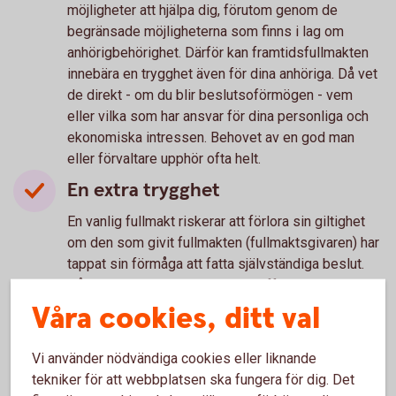
möjligheter att hjälpa dig, förutom genom de
begränsade möjligheterna som finns i lag om
anhörigbehörighet. Därför kan framtidsfullmakten
innebära en trygghet även för dina anhöriga. Då vet
de direkt - om du blir beslutsoförmögen - vem
eller vilka som har ansvar för dina personliga och
ekonomiska intressen. Behovet av en god man
eller förvaltare upphör ofta helt.
En extra trygghet
En vanlig fullmakt riskerar att förlora sin giltighet
om den som givit fullmakten (fullmaktsgivaren) har
tappat sin förmåga att fatta självständiga beslut.
Något som exempelvis kan inträffa vid demens.
Därför är det klokt att gardera sig med en
Våra cookies, ditt val
framtidsfullmakt, som börjar gälla när du inte längre
är kapabel att fatta beslut.
Vi använder nödvändiga cookies eller liknande
tekniker för att webbplatsen ska fungera för dig. Det