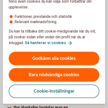
finns även cookies du kan välja som förbättrar din
upplevelse:
Frågor och svar om
Funktioner, prestanda och statistik
framtidsfullmakt
Relevant marknadsföring
Du kan ta tillbaka ditt cookie-medgivande när du vill,
Vad är en framtidsfullmakt?
på cookie-sidan eller under din profil när du är
inloggad.
Så hanterar vi
cookies
.
Vad omfattar fullmakten?
Godkänn alla cookies
Vad ingår inte i framtidsfullmakten?
Bara nödvändiga cookies
När kan man upprätta en framtidsfullmakt och
vem kan göra det?
Cookie-inställningar
När träder fullmakten i kraft?
Hur återkallar/avslutar man en