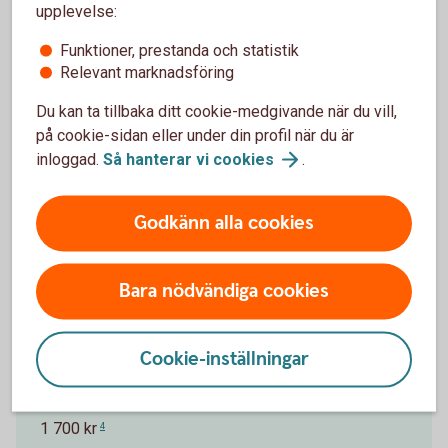
upplevelse:
Funktioner, prestanda och statistik
Pris för Betal- och kreditkort Mastercard
Relevant marknadsföring
Platinum
Du kan ta tillbaka ditt cookie-medgivande när du vill,
på cookie-sidan eller under din profil när du är
Ränta
inloggad.
Så hanterar vi
cookies
.
13,05 % (2025-10-01)
1
Godkänn alla cookies
Effektiv ränta
14,62 %
2
Bara nödvändiga cookies
Årsavgift Nyckelkund
1 400 kr
3
Cookie-inställningar
Årsavgift
1 700 kr
4