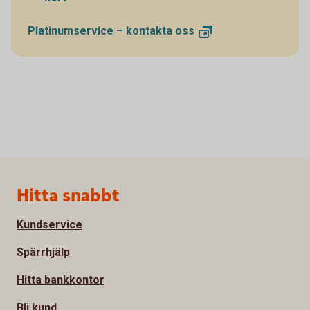
Platinumservice – kontakta
oss
Sidfot
Hitta snabbt
Kundservice
Spärrhjälp
Hitta bankkontor
Bli kund