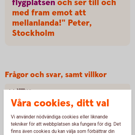
flygplatsen
och ser till och
med fram emot att
mellanlanda!" Peter,
Stockholm
Frågor och svar, samt villkor
Villkor
Våra cookies, ditt val
Försäkringar och tjänster
Vi använder nödvändiga cookies eller liknande
Mer information om Mastercard Platinum
tekniker för att webbplatsen ska fungera för dig. Det
finns även cookies du kan välja som förbättrar din