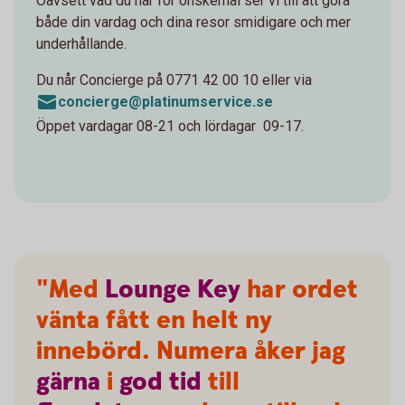
Oavsett vad du har för önskemål ser vi till att göra
både din vardag och dina resor smidigare och mer
underhållande.
Du når Concierge på 0771 42 00 10 eller via
concierge@platinumservice.se
Öppet vardagar 08-21 och lördagar 09-17.
"Med
Lounge
Key
har ordet
vänta fått en helt ny
innebörd. Numera åker jag
gärna
i
god
tid
till