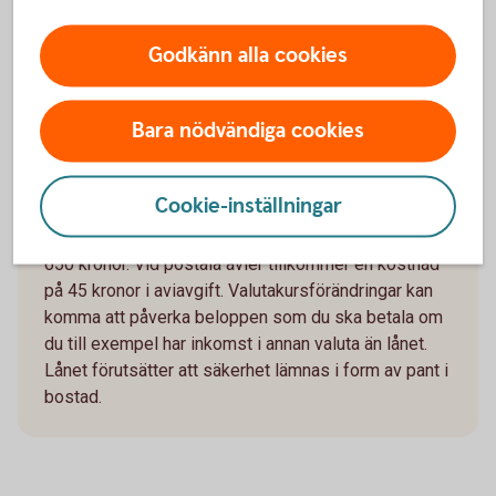
är 4 908 kronor, sista månadsbetalningen
inklusive amortering är 1 672 kronor, totalt
Godkänn alla cookies
belopp att betala om räntan är oförändrad under
lånets löptid är 1 974 121 kronor. Antalet
avbetalningar är 600 stycken.
Bara nödvändiga cookies
Exemplet bygger på månatliga aviseringar, utan
uppläggningsavgift eller aviseringskostnad,
Cookie-inställningar
förutsatt att du är Nyckelkund och aviseras digitalt.
För ej Nyckelkund tillkommer uppläggningsavgift på
650 kronor. Vid postala avier tillkommer en kostnad
på 45 kronor i aviavgift. Valutakursförändringar kan
komma att påverka beloppen som du ska betala om
du till exempel har inkomst i annan valuta än lånet.
Lånet förutsätter att säkerhet lämnas i form av pant i
bostad.