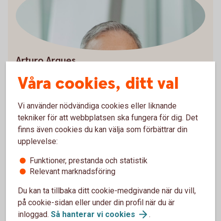
Arturo Arques
Privatekonom
Våra cookies, ditt val
Vi använder nödvändiga cookies eller liknande
tekniker för att webbplatsen ska fungera för dig. Det
finns även cookies du kan välja som förbättrar din
Räkneexempel bolån
upplevelse:
Funktioner, prestanda och statistik
Ett lånebelopp på 1 000 000 kronor, till 3,89 %
Relevant marknadsföring
ränta (3 mån bunden, listränta senast ändrad
2026-05-29), med rak amortering
Du kan ta tillbaka ditt cookie-medgivande när du vill,
återbetalningstid 50 år, effektiv ränta: 3,96 % (ej
på cookie-sidan eller under din profil när du är
Nyckelkund 3,96 %).
inloggad.
Så hanterar vi
cookies
.
Första månadsbetalningen inklusive amortering