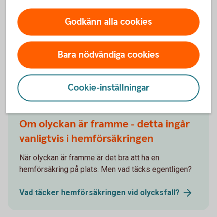
orsakats av plötsliga och oförutsedda händelser, som
Godkänn alla cookies
rörbrott eller översvämningar från naturkatastrofer. Det är
viktigt att noggrant granska försäkringspolicyn för att förstå
exakt vad som täcks.
Bara nödvändiga cookies
Andra läser också
Cookie-inställningar
Om olyckan är framme - detta ingår
vanligtvis i hemförsäkringen
När olyckan är framme är det bra att ha en
hemförsäkring på plats. Men vad täcks egentligen?
Vad täcker hemförsäkringen vid
olycksfall?