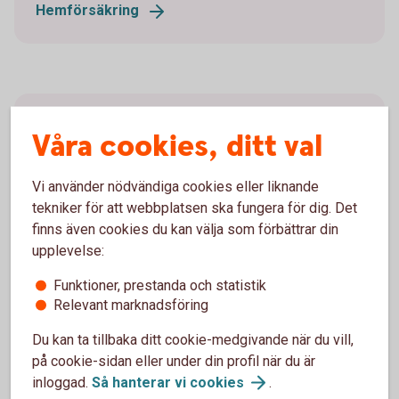
Hemförsäkring
Jämför försäkringar
Våra cookies, ditt val
Är det svårt att veta vilken försäkring du ska välja?
Vi använder nödvändiga cookies eller liknande
Jämför försäkringar hos
tekniker för att webbplatsen ska fungera för dig. Det
Konsumenternas.se
finns även cookies du kan välja som förbättrar din
upplevelse:
Funktioner, prestanda och statistik
Relevant marknadsföring
Hur kan en villahemförsäkring
Du kan ta tillbaka ditt cookie-medgivande när du vill,
hjälpa?
på cookie-sidan eller under din profil när du är
inloggad.
Så hanterar vi
cookies
.
Hemförsäkring täcker vanligtvis vattenskador som