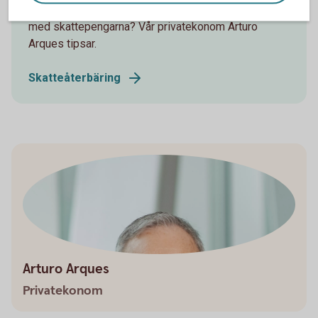
när skatteåterbäringen kommer och vad du ska göra
med skattepengarna? Vår privatekonom Arturo
Arques tipsar.
Skatteåterbäring
Arturo Arques
Privatekonom