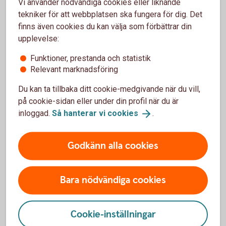
Vi använder nödvändiga cookies eller liknande
tekniker för att webbplatsen ska fungera för dig. Det
finns även cookies du kan välja som förbättrar din
upplevelse:
Funktioner, prestanda och statistik
Se över ditt sparande
Relevant marknadsföring
Sparar du tillräckligt? Det är bra att hålla koll på sitt
Du kan ta tillbaka ditt cookie-medgivande när du vill,
sparande med jämna mellanrum.
på cookie-sidan eller under din profil när du är
inloggad.
Så hanterar vi
cookies
.
Se över ditt
sparande
Godkänn alla cookies
Bara nödvändiga cookies
Skatteåterbäring – så kan du ta vara
på skattepengarna
Cookie-inställningar
Ska du få tillbaka på skatten? Då kanske du undrar