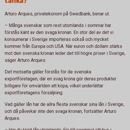
tänka?
Arturo Arques, privatekonom på Swedbank, benar ut.
– Många svenskar som rest utomlands i sommar har
förstås känt av den svaga kronan. En stor del av det vi
konsumerar i Sverige importeras också och mycket
kommer från Europa och USA. När euron och dollarn stärks
mot den svenska kronan leder det till högre priser i Sverige,
säger Arturo Arques.
Det motsatta gäller förstås för de svenska
exportföretagen, där en svag krona gör deras produkter
billigare för omvärlden att köpa, vilket underlättar
exportföretagens försäljning.
Vad gäller lån har de allra flesta svenskar sina lån i Sverige,
och då påverkar inte den svaga kronan, fortsätter Arturo
Arques.
– Har du tagit lån utomlands, för till exempel ett hus i