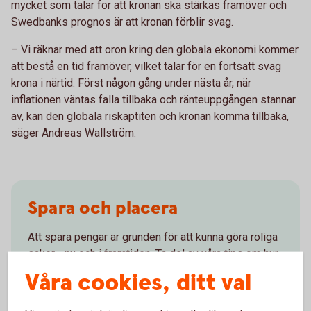
mycket som talar för att kronan ska stärkas framöver och
Swedbanks prognos är att kronan förblir svag.
– Vi räknar med att oron kring den globala ekonomi kommer
att bestå en tid framöver, vilket talar för en fortsatt svag
krona i närtid. Först någon gång under nästa år, när
inflationen väntas falla tillbaka och ränteuppgången stannar
av, kan den globala riskaptiten och kronan komma tillbaka,
säger Andreas Wallström.
Spara och placera
Att spara pengar är grunden för att kunna göra roliga
saker - nu och i framtiden. Ta del av våra tips om hur
du kan placera.
Våra cookies, ditt val
Spara och
placera