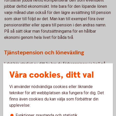
fortsätter jobba heltid kompenserar den som eventuellt
jobbar deltid ekonomiskt. Inte bara för den löpande lönen
varje månad utan också för den lägre avsättning till pension
som sker till följd av det. Man kan till exempel föra över
pensionsrätter eller spara till pension i den andras namn.
På så sätt ökar man förutsättningarna för en hållbar
ekonomi genom hela livet för båda två.
Tjänstepension och löneväxling
I det här stadiet av ditt liv har du förhoppningsvis koll på
det där med tjänstepension. Även om många inte tänker på
Våra cookies, ditt val
det, är det den viktigaste löneförmånen. Så se till att din
arbetsgivare erbjuder tjänstepension. Om inte, försök få din
Vi använder nödvändiga cookies eller liknande
arbetsgivare att göra det, eller förhandla om att bli
tekniker för att webbplatsen ska fungera för dig. Det
kompenserad på annat sätt och sätt upp ett eget sparande
finns även cookies du kan välja som förbättrar din
på motsvarande belopp. Avsättningen till tjänstepension är
upplevelse:
1 350 eller 1 800 kronor per månad om man har en lön på
30 000 kronor. Med en lön på 50 000 kronor är avsättningen
Funktioner, prestanda och statistik