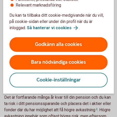
2 250 eller 3 000 kronor per
månad
3
.
Relevant marknadsföring
Kanske har du också i det här stadiet av din karriär kommit
Du kan ta tillbaka ditt cookie-medgivande när du vill,
upp i lön. Tjänar du runt 56 000 kronor eller mer per månad
på cookie-sidan eller under din profil när du är
kan det vara en bra idé att löneväxla, det vill säga att låta
inloggad.
Så hanterar vi
cookies
.
din arbetsgivare sätta av mer i pension i utbyte mot mindre
lön. Din bruttolön efter löneväxlingen bör inte understiga 56
Godkänn alla cookies
100 kronor per månad, då går du miste om avsättningen till
din allmänna pension. Avsättningen dras från bruttolönen,
vilket innebär lägre skatt för arbetstagaren men även för
Bara nödvändiga cookies
arbetsgivaren, som i stället kan skjuta till lite extra i
sparande till arbetstagaren.
Cookie-inställningar
Val av sparande och arbetad tid
Det är fortfarande många år kvar till din pension och du kan
ta risk i ditt pensionssparande och placera det i aktier eller
fonder där du har möjlighet att få högre
avkastning
4
. Högre
avkastning innebär som oftast högre risk, men eftersom