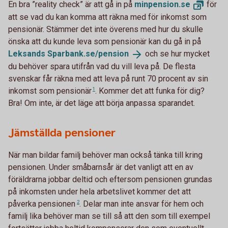
En bra ”reality check” är att gå in på
minpension.
se
för
att se vad du kan komma att räkna med för inkomst som
pensionär. Stämmer det inte överens med hur du skulle
önska att du kunde leva som pensionär kan du gå in på
Leksands
Sparbank.se/pension
och se hur mycket
du behöver spara utifrån vad du vill leva på. De flesta
svenskar får räkna med att leva på runt 70 procent av sin
inkomst som
pensionär
1
. Kommer det att funka för dig?
Bra! Om inte, är det läge att börja anpassa sparandet.
Jämställda pensioner
När man bildar familj behöver man också tänka till kring
pensionen. Under småbarnsår är det vanligt att en av
föräldrarna jobbar deltid och eftersom pensionen grundas
på inkomsten under hela arbetslivet kommer det att
påverka
pensionen
2
. Delar man inte ansvar för hem och
familj lika behöver man se till så att den som till exempel