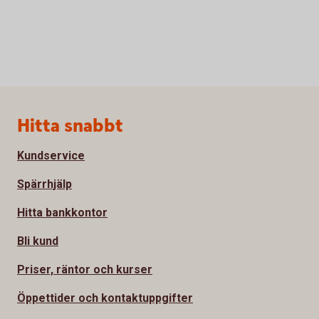
Sidfot
Hitta snabbt
Kundservice
Spärrhjälp
Hitta bankkontor
Bli kund
Priser, räntor och kurser
Öppettider och kontaktuppgifter