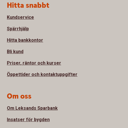
Sidfot
Hitta snabbt
Kundservice
Spärrhjälp
Hitta bankkontor
Bli kund
Priser, räntor och kurser
Öppettider och kontaktuppgifter
Om oss
Om Leksands Sparbank
Insatser för bygden