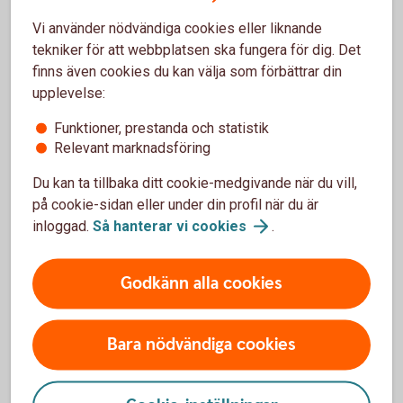
Vi använder nödvändiga cookies eller liknande
tekniker för att webbplatsen ska fungera för dig. Det
finns även cookies du kan välja som förbättrar din
upplevelse:
Funktioner, prestanda och statistik
Relevant marknadsföring
Du kan ta tillbaka ditt cookie-medgivande när du vill,
på cookie-sidan eller under din profil när du är
inloggad.
Så hanterar vi
cookies
.
Madelén Falkenhäll
Ekonom för Finansiell hälsa
Godkänn alla cookies
Bara nödvändiga cookies
Detta räknas också som inkomst