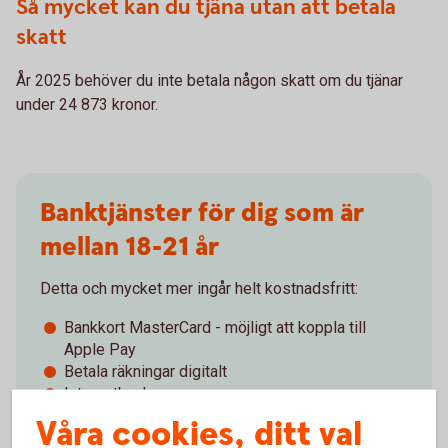
Så mycket kan du tjäna utan att betala
skatt
År 2025 behöver du inte betala någon skatt om du tjänar
under 24 873 kronor.
Banktjänster för dig som är
mellan 18-21 år
Detta och mycket mer ingår helt kostnadsfritt:
Bankkort MasterCard - möjligt att koppla till
Apple Pay
Betala räkningar digitalt
Internetbanken
Våra cookies, ditt val
Banktjänster för dig som är 18-21
år