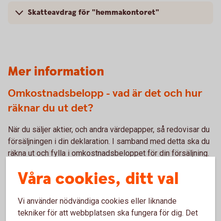
Skatteavdrag för "hemmakontoret"
Mer information
Omkostnadsbelopp - vad är det och hur
räknar du ut det?
När du säljer aktier, och andra värdepapper, så redovisar du
försäljningen i din deklaration. I samband med detta ska du
räkna ut och fylla i omkostnadsbeloppet för din försäljning.
Våra cookies, ditt val
Omkostnadsbeloppet är summan av dina
anskaffningsutgifter - oftast det belopp du sammanlagt har
betalat för dina värdepapper. Du behöver ditt
Vi använder nödvändiga cookies eller liknande
försäljningspris och ditt omkostnadsbelopp när du ska
tekniker för att webbplatsen ska fungera för dig. Det
räkna ut vinst eller förlust.