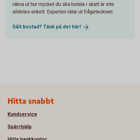
räkna ut hur mycket du ska betala i skatt är inte
alldeles enkelt. Experten rätar ut frågetecknen.
Sålt bostad? Tänk på det
här!
Sidfot
Hitta snabbt
Kundservice
Spärrhjälp
Hitta bankkontor