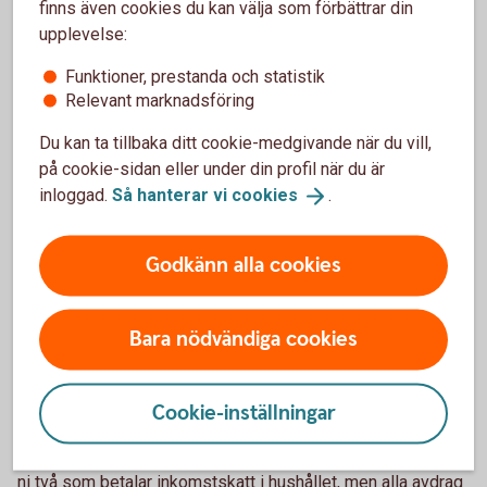
finns även cookies du kan välja som förbättrar din
upplevelse:
Om du har ett investeringsparkonto (ISK) behöver du inte
redovisa kapitalvinst eller kapitalförlust. Detta då dina
Funktioner, prestanda och statistik
tillgångar på ISK schablonbeskattas.
Relevant marknadsföring
Du kan räkna ut omkostnadsbelopp på två sätt, antingen
Du kan ta tillbaka ditt cookie-medgivande när du vill,
med hjälp av genomsnittsmetoden eller med hjälp av
på cookie-sidan eller under din profil när du är
schablonmetoden. Läs mer på Skatteverkets webbplats.
inloggad.
Så hanterar vi
cookies
.
Räkna ut ditt omkostnadsbelopp
(skatteverket.se)
Godkänn alla cookies
Har du betalat tillräckligt mycket skatt för
att få reduktion?
Bara nödvändiga cookies
För att få skattereduktion för till exempel rut- och
rotarbeten samt installation av grön teknik måste du ha
Cookie-inställningar
tillräckligt mycket skatt att göra avdrag från. Därför är det
viktigt att du har koll på dina samlade skattereduktioner. Är
ni två som betalar inkomstskatt i hushållet, men alla avdrag