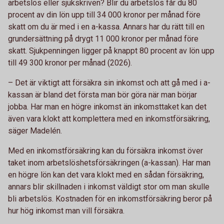
arbetslös eller sjukskriven? Blir du arbetslös får du 80
procent av din lön upp till 34 000 kronor per månad före
skatt om du är med i en a-kassa. Annars har du rätt till en
grundersättning på drygt 11 000 kronor per månad före
skatt. Sjukpenningen ligger på knappt 80 procent av lön upp
till 49 300 kronor per månad (2026).
– Det är viktigt att försäkra sin inkomst och att gå med i a-
kassan är bland det första man bör göra när man börjar
jobba. Har man en högre inkomst än inkomsttaket kan det
även vara klokt att komplettera med en inkomstförsäkring,
säger Madelén.
Med en inkomstförsäkring kan du försäkra inkomst över
taket inom arbetslöshetsförsäkringen (a-kassan). Har man
en högre lön kan det vara klokt med en sådan försäkring,
annars blir skillnaden i inkomst väldigt stor om man skulle
bli arbetslös. Kostnaden för en inkomstförsäkring beror på
hur hög inkomst man vill försäkra.