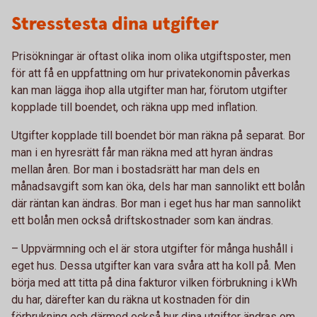
Stresstesta dina utgifter
Prisökningar är oftast olika inom olika utgiftsposter, men
för att få en uppfattning om hur privatekonomin påverkas
kan man lägga ihop alla utgifter man har, förutom utgifter
kopplade till boendet, och räkna upp med inflation.
Utgifter kopplade till boendet bör man räkna på separat. Bor
man i en hyresrätt får man räkna med att hyran ändras
mellan åren. Bor man i bostadsrätt har man dels en
månadsavgift som kan öka, dels har man sannolikt ett bolån
där räntan kan ändras. Bor man i eget hus har man sannolikt
ett bolån men också driftskostnader som kan ändras.
– Uppvärmning och el är stora utgifter för många hushåll i
eget hus. Dessa utgifter kan vara svåra att ha koll på. Men
börja med att titta på dina fakturor vilken förbrukning i kWh
du har, därefter kan du räkna ut kostnaden för din
förbrukning och därmed också hur dina utgifter ändras om