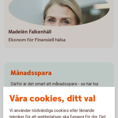
Madelén Falkenhäll
Ekonom för Finansiell hälsa
Månadsspara
Därför är det smart att månadsspara - se här hur
mycket det kan bli
Våra cookies, ditt val
Månadsspara
Vi använder nödvändiga cookies eller liknande
tekniker för att webbplatsen ska fungera för dig. Det