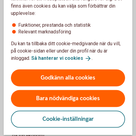
finns även cookies du kan välja som förbättrar din
upplevelse:
Försäkra dig själv & din
Funktioner, prestanda och statistik
ekonomi
Relevant marknadsföring
Du kan ta tillbaka ditt cookie-medgivande när du vill,
Arbetslöshet, olycksfall eller sjukdom kan drabba
på cookie-sidan eller under din profil när du är
alla, men med rätt försäkring tryggar du ekonomin för
inloggad.
Så hanterar vi
cookies
.
dig och din familj.
Personförsäkring – för dig och
familjen
Godkänn alla cookies
Bara nödvändiga cookies
Ta kontroll över din ekonomi
Cookie-inställningar
Det finns både verktyg och knep för att få bättre koll
på sin ekonomi.